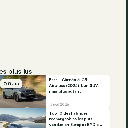
es plus lus
Essai : Citroën ë-C5
0.0
/ 10
Aircross (2025), bon SUV,
mais plus autant
6 aoû 2026
Top 10 des hybrides
rechargeables les plus
vendus en Europe : BYD et