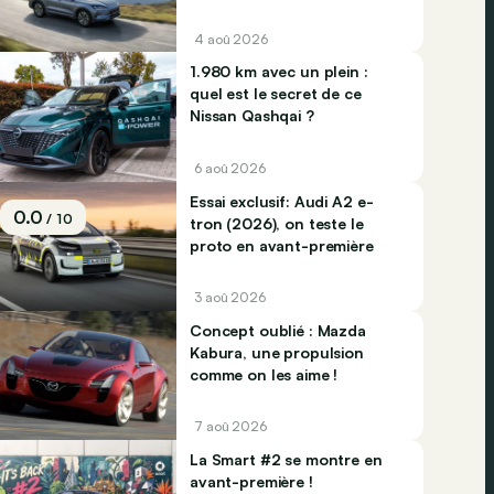
Jaecco dominent
4 aoû 2026
1.980 km avec un plein :
quel est le secret de ce
Nissan Qashqai ?
6 aoû 2026
Essai exclusif: Audi A2 e-
0.0
/ 10
tron (2026), on teste le
proto en avant-première
3 aoû 2026
Concept oublié : Mazda
Kabura, une propulsion
comme on les aime !
7 aoû 2026
La Smart #2 se montre en
avant-première !