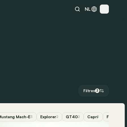
NL
Filtres
3
Mustang Mach-E
Explorer
GT40
Capri
F-150
3
2
2
1
1