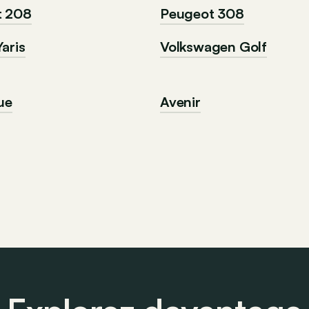
t 208
Peugeot 308
aris
Volkswagen Golf
ue
Avenir