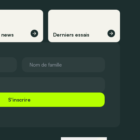
s news
Derniers essais
S'inscrire