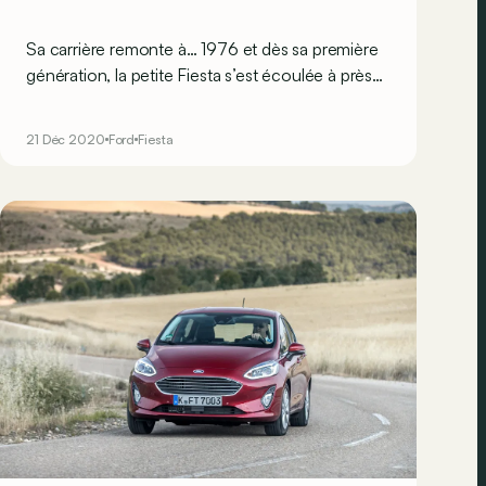
Sa carrière remonte à… 1976 et dès sa première
génération, la petite Fiesta s’est écoulée à près
de 3 millions d’exemplaires&nbsp;! Ford misait
extrêmement gros sur ce nouveau petit modèle
21 Déc 2020
Ford
Fiesta
et l’histoire lui aura donné raison&nbsp;:
aujourd’hui, 44 ans plus tard, la petite Fiesta est
toujours incontournable au sein de son
segment&nbsp;!