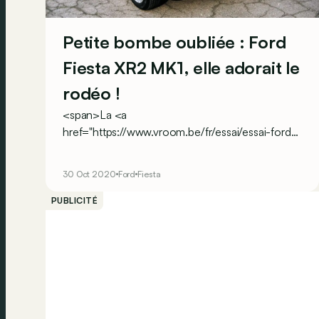
Petite bombe oubliée : Ford
Fiesta XR2 MK1, elle adorait le
rodéo !
<span>La <a
href="https://www.vroom.be/fr/essai/essai-ford-
fiesta-st-avec-un-cylindre-de-moins-
20959">Fiesta ST</a> actuelle est un modèle
30 Oct 2020
Ford
Fiesta
d’efficacité, d’agilité et de performances. Difficile
de reprendre les mêmes qualificatifs pour son
PUBLICITÉ
ancêtre : la Fiesta XR2 était puissante mais…
franchement brouillonne&nbsp;!</span>