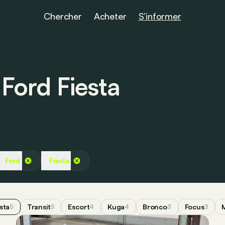
Chercher
Acheter
S’informer
 Ford Fiesta
Ford
Fiesta
sta
Transit
Escort
Kuga
Bronco
Focus
5
5
4
4
3
3