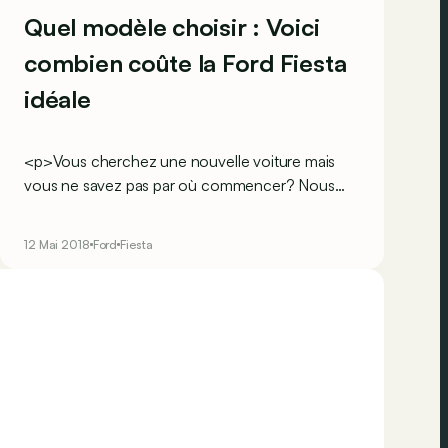
Quel modèle choisir : Voici
combien coûte la Ford Fiesta
idéale
<p>Vous cherchez une nouvelle voiture mais
vous ne savez pas par où commencer? Nous
vous aidons à choisir le bon moteur et la bonne
version. Aujourd'hui, nous nous attardons sur la
12 Mai 2018
Ford
Fiesta
citadine populaire de Ford, la Fiesta.</p> <br>
<br><br><br>