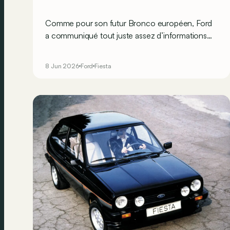
Comme pour son futur Bronco européen, Ford
a communiqué tout juste assez d’informations
sur sa future citadine électrique pour qu’on en
dresse un premier portrait-robot.
8 Jun 2026
Ford
Fiesta