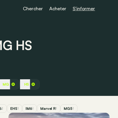
Chercher
Acheter
S’informer
 MG HS
MG
HS
6
EHS
IM6
Marvel R
MG5
2
1
1
1
1