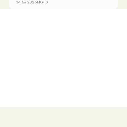
24 Avr 2023
MG
HS