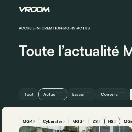
ACCUEIL
INFORMATION
MG
HS
ACTUS
Toute l’actualité
Tout
Actus
Essais
Conseils
MG4
Cyberster
MG3
ZS
HS
MG
8
5
4
3
2