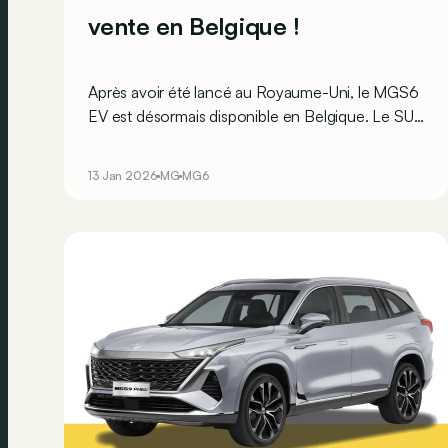
vente en Belgique !
Après avoir été lancé au Royaume-Uni, le MGS6
EV est désormais disponible en Belgique. Le SUV
électrique est d’ailleurs exposé au Salon de
l’Auto... en deux variantes qui plus est !
13 Jan 2026
MG
MG6