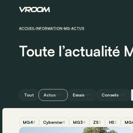
ACCUEIL
INFORMATION
MG
ACTUS
Toute l’actualité
Tout
Actus
Essais
Conseils
MG4
Cyberster
MG3
ZS
HS
MG
8
5
4
3
2