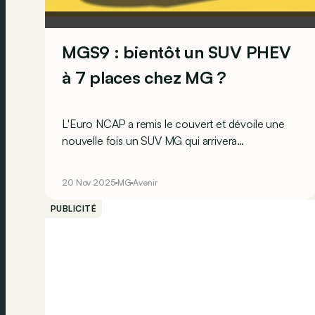
MGS9 : bientôt un SUV PHEV
à 7 places chez MG ?
L'Euro NCAP a remis le couvert et dévoile une
nouvelle fois un SUV MG qui arrivera
prochainement en Europe : le MGS9 hybride
rechargeable et ses 7 places !
20 Nov 2025
MG
Avenir
PUBLICITÉ