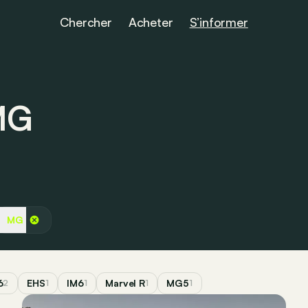
Chercher
Acheter
S’informer
 MG
MG
6
EHS
IM6
Marvel R
MG5
2
1
1
1
1