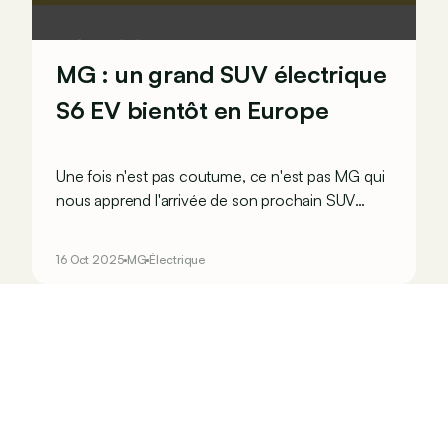
MG : un grand SUV électrique
S6 EV bientôt en Europe
Une fois n'est pas coutume, ce n'est pas MG qui
nous apprend l'arrivée de son prochain SUV
électrique S6 EV en Europe, mais l'Euro NCAP,
qui vient tout juste de lui donner 5 étoiles !
16 Oct 2025
MG
Électrique