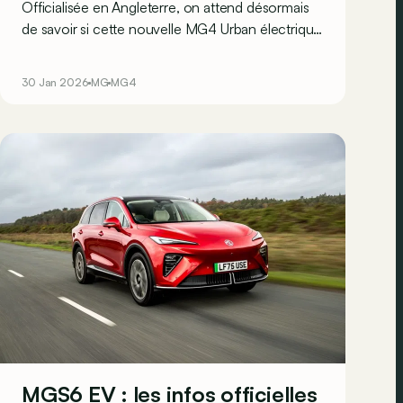
Officialisée en Angleterre, on attend désormais
de savoir si cette nouvelle MG4 Urban électrique
traversera la Manche pour également débarquer
en Europe et en Belgique…
30 Jan 2026
MG
MG4
MGS6 EV : les infos officielles