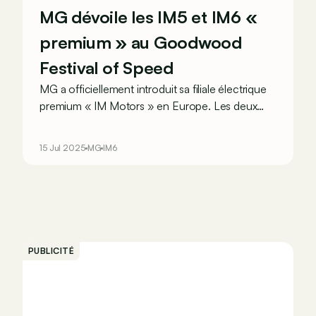
MG dévoile les IM5 et IM6 «
premium » au Goodwood
Festival of Speed
MG a officiellement introduit sa filiale électrique
premium « IM Motors » en Europe. Les deux
premiers modèles, la berline IM5 et le SUV
coupé IM6, étaient d’ailleurs exposés à
15 Jul 2025
MG
IM6
Goodwood.
PUBLICITÉ