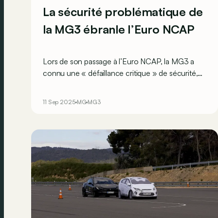
La sécurité problématique de
la MG3 ébranle l’Euro NCAP
Lors de son passage à l’Euro NCAP, la MG3 a
connu une « défaillance critique » de sécurité,
mais a pourtant décroché quatre étoiles !
Comment est-ce possible ?
11 Sep 2025
MG
MG3