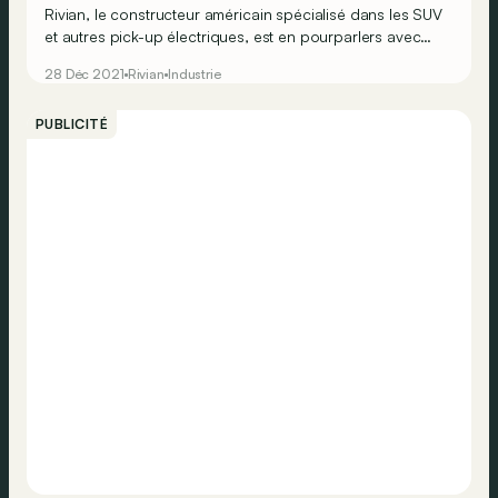
Rivian
, le constructeur américain spécialisé dans les SUV
et autres pick-up électriques, est en pourparlers avec
l'entreprise néerlandaise VDL Nedcar. L’idée ? Que cette
28 Déc 2021
Rivian
Industrie
dernière assure la production des
véhicules destinés à
l'Europe
!
PUBLICITÉ