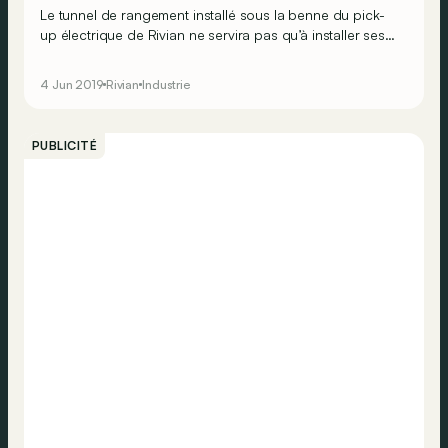
Le tunnel de rangement installé sous la benne du pick-
up électrique de Rivian ne servira pas qu’à installer ses
outils. En option, il pourra aussi servir à glisser… une
cuisine amovible&nbsp;!
4 Jun 2019
Rivian
Industrie
PUBLICITÉ