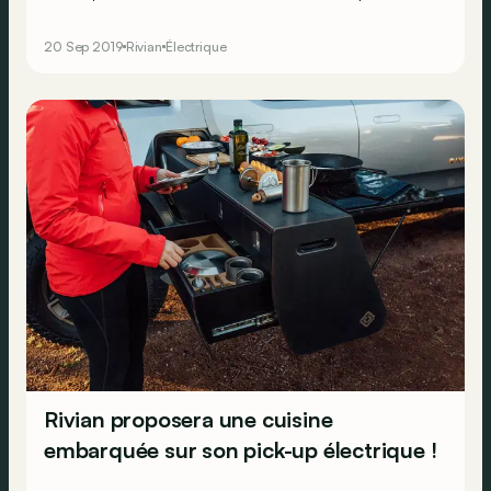
l’«&nbsp;abreuver&nbsp;» de camionnettes de livraison
sans émission&nbsp;!
20 Sep 2019
Rivian
Électrique
Rivian proposera une cuisine
embarquée sur son pick-up électrique !