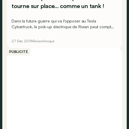
tourne sur place… comme un tank !
Dans la future guerre qui va l’opposer au Tesla
Cybertruck, le pick-up électrique de Rivian peut compter
sur une arme secrète&nbsp;: la fonction «&nbsp;tank
turn&nbsp;»&nbsp;!
27 Déc 2019
Rivian
Unique
PUBLICITÉ