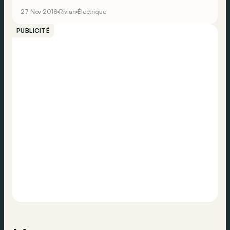
aussi prochainement s’attaquer à cette silhouette
27 Nov 2018
Rivian
Électrique
toujours populaire aux Etats-Unis.
PUBLICITÉ