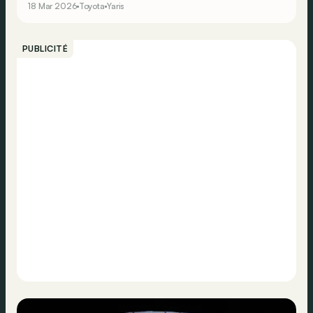
18 Mar 2026
Toyota
Yaris
catalogue de cette sportive alléchante « sold out » en
Belgique depuis longtemps !
PUBLICITÉ