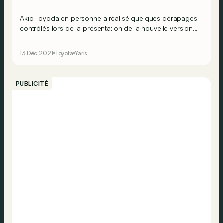
Akio Toyoda en personne a réalisé quelques dérapages
contrôlés lors de la présentation de la nouvelle version
de compétition de la GR Yaris.
13 Déc 2021
Toyota
Yaris
PUBLICITÉ