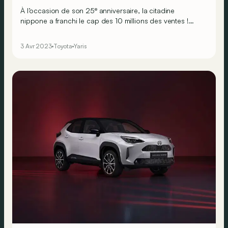
e
À l’occasion de son 25
anniversaire, la citadine
nippone a franchi le cap des 10 millions des ventes !
L’occasion rêvée pour retracer sa success-story en 7
chiffres.
3 Avr 2023
Toyota
Yaris