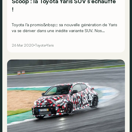
Scoop : la Toyota Yaris SUV s’échauffe
!
Toyota l’a promis&nbsp;: sa nouvelle génération de Yaris
va se dériver dans une inédite variante SUV. Nos
espions viennent de surprendre cette future citadine
hybride haute sur pattes&nbsp;!
26 Mar 2020
Toyota
Yaris