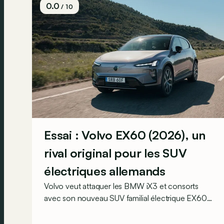
0.0
/ 10
Essai : Volvo EX60 (2026), un
rival original pour les SUV
électriques allemands
Volvo veut attaquer les BMW iX3 et consorts
avec son nouveau SUV familial électrique EX60,
qui mise sur son ambiance zen et originale
typiquement scandinave. Voyons si l’on vit si bien