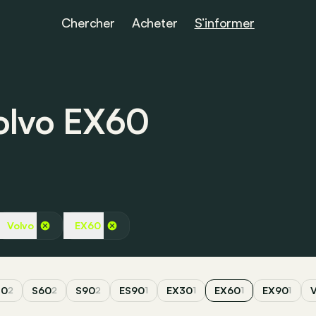
Chercher
Acheter
S’informer
Volvo EX60
Volvo
EX60
40
S60
S90
ES90
EX30
EX60
EX90
2
2
2
1
1
1
1