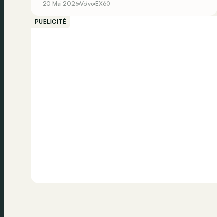
20 Mai 2026
Volvo
EX60
que ça à bord...
PUBLICITÉ