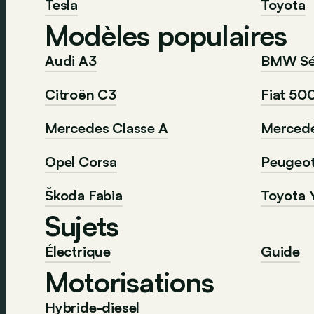
Tesla
Toyota
Modèles populaires
Audi A3
BMW Sér
Citroën C3
Fiat 50
Mercedes Classe A
Mercede
Opel Corsa
Peugeo
Škoda Fabia
Toyota Y
Sujets
Électrique
Guide
Motorisations
Hybride-diesel