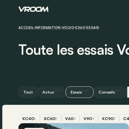
ACCUEIL
INFORMATION
VOLVO
EX60
ESSAIS
Toute les essais 
Tout
Actus
Essais
Conseils
XC40
XC60
V60
V90
XC90
C
6
5
4
4
3