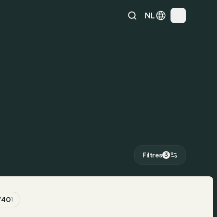
NL
Filtres
3
V40
1