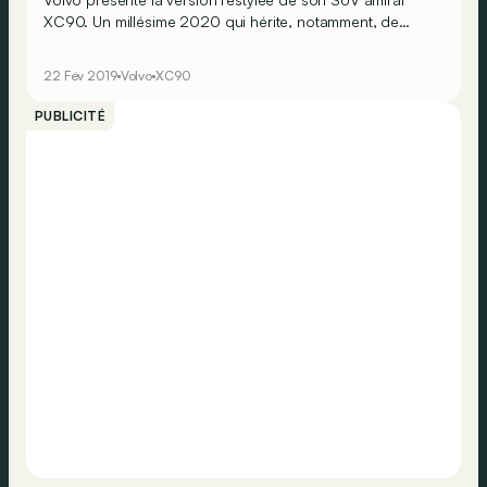
XC90. Un millésime 2020 qui hérite, notamment, de
nouvelles mécaniques électrifiées siglées
«&nbsp;B&nbsp;», tant en essence qu’en diesel.
22 Fév 2019
Volvo
XC90
PUBLICITÉ