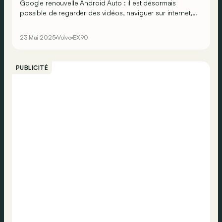
Google renouvelle Android Auto : il est désormais
possible de regarder des vidéos, naviguer sur internet,
voire même de jouer… Plus fort encore : Gemini,
l’assistant intelligent de Google, arrive lui aussi dans
23 Mai 2025
Volvo
EX90
votre voiture !
PUBLICITÉ