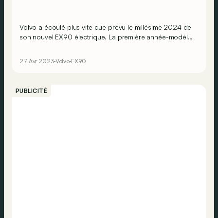
Volvo a écoulé plus vite que prévu le millésime 2024 de
son nouvel EX90 électrique. La première année-modèle
est, en effet, déjà
sold out
. Mais heureusement, si l’on se
dépêche de commander, les premiers exemplaires du
27 Avr 2023
Volvo
EX90
millésime 2025 n’arriveront pas beaucoup plus tard !
PUBLICITÉ