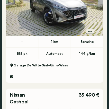
1/6
-
1 km
Benzine
158 pk
Automaat
144 g/km
Garage De Witte
Sint-Gillis-Waas
-
Nissan
33 490 €
Qashqai