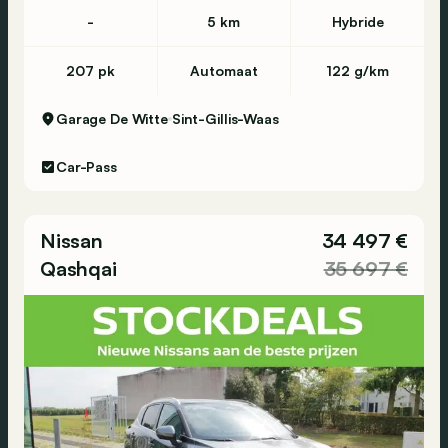
-
5 km
Hybride
207 pk
Automaat
122 g/km
Garage De Witte
Sint-Gillis-Waas
Car-Pass
Nissan
34 497 €
Qashqai
35 697 €