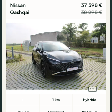
Nissan
37 598 €
Qashqai
38 298 €
1/6
-
1 km
Hybride
207 pk
Automaat
120 g/km