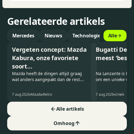
Gerelateerde artikels
Mercedes
Nieuws
Technologie
Alle
Vergeten concept: Mazda
Bugatti Destr
Kabura, onze favoriete
meest ‘besch
soort
achterwielaandrijver
Mazda heeft de dingen altijd graag
Na Lanzante is het 
wat anders aangepakt dan de rest.
om een unieke vers
Deze conceptcar die in 2006
Bolide voor te stell
debuteerde in Detroit bewijst dat op
gehomologeerd is v
7 aug 2026
Mazda
Retro
7 aug 2026
Uniek
heel knappe wijze.
openbare weg.
Alle artikels
Omhoog