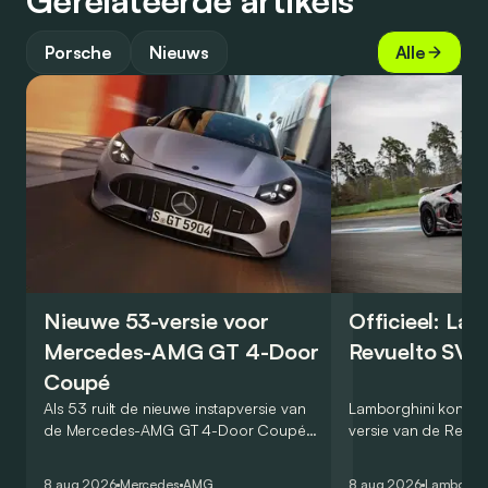
Gerelateerde artikels
Porsche
Nieuws
Alle
Nieuwe 53-versie voor
Officieel: La
Mercedes-AMG GT 4-Door
Revuelto SV 
Coupé
Als 53 ruilt de nieuwe instapversie van
Lamborghini kondig
de Mercedes-AMG GT 4-Door Coupé
versie van de Revue
zijn V8 in voor een zes-in-lijn. In de
rondetijd van 1:41,6
virtuele wereld dan toch…
Hockenheimring. Het
8 aug 2026
Mercedes
AMG
8 aug 2026
Lamborghi