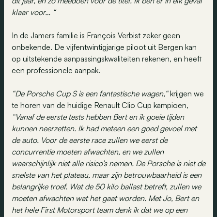
dit jaar, en zo meedoen voor de titel. Ik ben er in elk geval
klaar voor… “
In de Jamers familie is François Verbist zeker geen
onbekende. De vijfentwintigjarige piloot uit Bergen kan
op uitstekende aanpassingskwaliteiten rekenen, en heeft
een professionele aanpak.
“De Porsche Cup S is een fantastische wagen,“
krijgen we
te horen van de huidige Renault Clio Cup kampioen,
“Vanaf de eerste tests hebben Bert en ik goeie tijden
kunnen neerzetten. Ik had meteen een goed gevoel met
de auto. Voor de eerste race zullen we eerst de
concurrentie moeten afwachten, en we zullen
waarschijnlijk niet alle risico’s nemen. De Porsche is niet de
snelste van het plateau, maar zijn betrouwbaarheid is een
belangrijke troef. Wat de 50 kilo ballast betreft, zullen we
moeten afwachten wat het gaat worden. Met Jo, Bert en
het hele First Motorsport team denk ik dat we op een