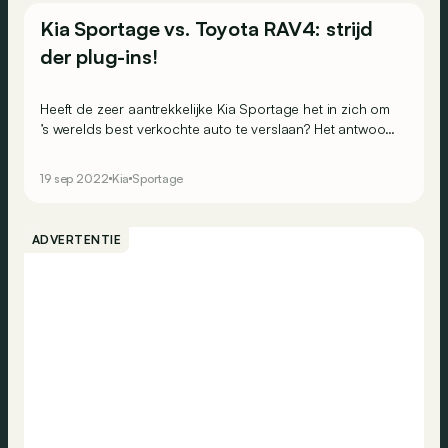
Kia Sportage vs. Toyota RAV4: strijd
der plug-ins!
Heeft de zeer aantrekkelijke Kia Sportage het in zich om
’s werelds best verkochte auto te verslaan? Het antwoord
ligt in een confrontatie tussen de plug-in hybride versies
van deze twee sterren binnen het SUV-segment.
19 sep 2022
Kia
Sportage
ADVERTENTIE