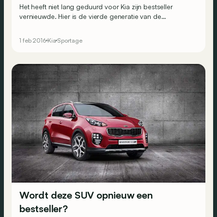
Het heeft niet lang geduurd voor Kia zijn bestseller
vernieuwde. Hier is de vierde generatie van de
Sportage, die een zware last op de schouders draagt:
het succes van het vorige model voortzetten. Kia kiest
1 feb 2016
Kia
Sportage
voor een voorzichtige maar verstandige oplossing:
geleidelijk veranderen.
Wordt deze SUV opnieuw een
bestseller?