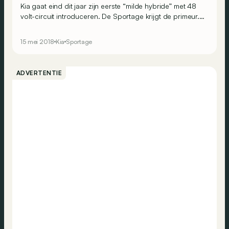
Kia gaat eind dit jaar zijn eerste “milde hybride” met 48
volt-circuit introduceren. De Sportage krijgt de primeur.
De rest van het gamma, waaronder de Ceed, zal er ook
aanspraak op kunnen maken.
15 mei 2018
Kia
Sportage
ADVERTENTIE