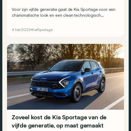
Voor zijn vijfde generatie gaat de Kia Sportage voor een
charismatische look en een clean technologisch
interieur. Zonder de elektrificatie van zijn
aandrijfmogelijkheden te vergeten… en dat met behoud
4 feb 2022
Kia
Sportage
van zijn XXL-garantie van 7 jaar. Deelt hij daarmee een tik
uit aan de concurrentie?
Zoveel kost de Kia Sportage van de
vijfde generatie, op maat gemaakt