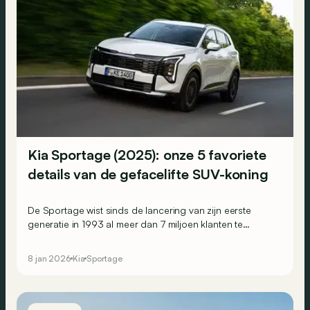
Kia Sportage (2025): onze 5 favoriete
details van de gefacelifte SUV-koning
De Sportage wist sinds de lancering van zijn eerste
generatie in 1993 al meer dan 7 miljoen klanten te
overtuigen. De Zuid-Koreaanse SUV wil die
referentiestatus met de facelift van zijn vijfde generatie
8 jan 2026
Kia
Sportage
alleen maar versterken. Met welke troeven?