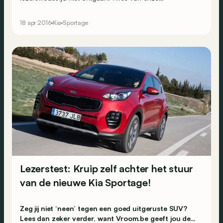
autojournalisten-voor-één-dag zijn namelijk eigenaar
van een Kia Sportage van de vorige generatie. Of het
18 apr 2016
Kia
Sportage
nieuwe model hen dan ook kan overtuigen?
Lezerstest: Kruip zelf achter het stuur
van de nieuwe Kia Sportage!
Zeg jij niet ‘neen’ tegen een goed uitgeruste SUV?
Lees dan zeker verder, want Vroom.be geeft jou de