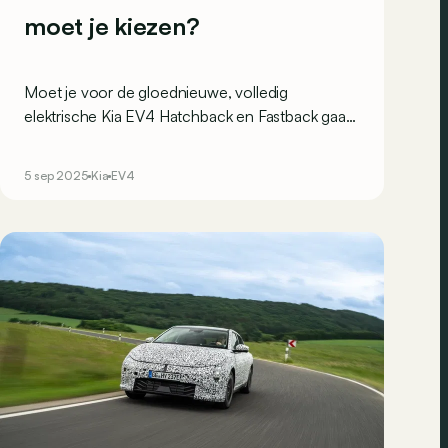
moet je kiezen?
Moet je voor de gloednieuwe, volledig
elektrische Kia EV4 Hatchback en Fastback gaan,
of is de compacte SUV EV3 meer dan
voldoende?
5 sep 2025
Kia
EV4