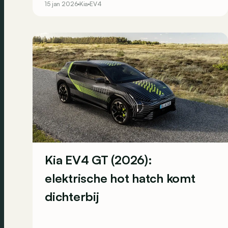
15 jan 2026
Kia
EV4
hatchback van vandaag?
Kia EV4 GT (2026):
elektrische hot hatch komt
dichterbij