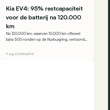
Kia EV4: 95% restcapaciteit
voor de batterij na 120.000
km
Na 120.000 km, waarvan 10.000 km oftewel
bijna 500 ronden op de Nürburgring, vertoonde
de batterij van de Kia EV4 nog steeds een ‘State
of Health’ van 95%.
11 aug 2025
Kia
EV4