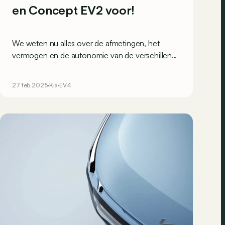
en Concept EV2 voor!
We weten nu alles over de afmetingen, het
vermogen en de autonomie van de verschillende
versies van de Kia EV4 en PV5, met als bonus
een eerste blik op het design van de compacte
27 feb 2025
Kia
EV4
elektrische SUV EV2!