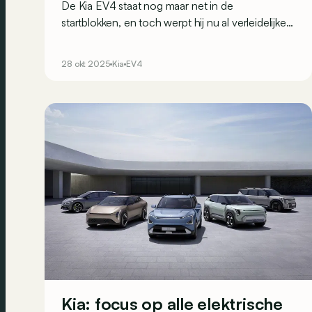
De Kia EV4 staat nog maar net in de
startblokken, en toch werpt hij nu al verleidelijke
blikken richting liefhebbers van sportieve
elektrische hatchbacks met zijn aankomende
28 okt 2025
Kia
EV4
GT-variant. De EV4 GT wordt in 2026 op de
markt verwacht.
Kia: focus op alle elektrische