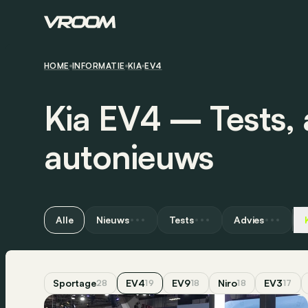
HOME
INFORMATIE
KIA
EV4
Kia EV4 ― Tests, 
autonieuws
Alle
Nieuws
Tests
Advies
Sportage
EV4
EV9
Niro
EV3
28
19
18
18
17