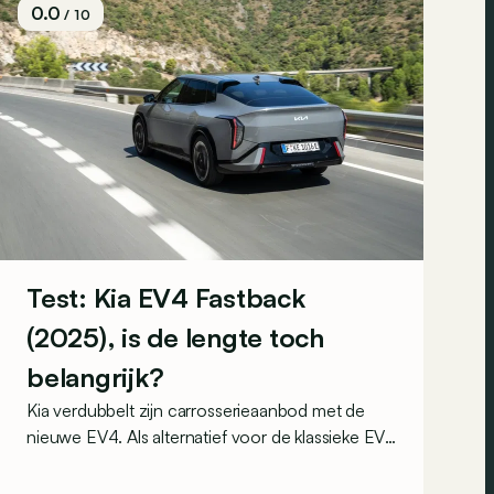
0.0
/ 10
Test: Kia EV4 Fastback
(2025), is de lengte toch
belangrijk?
Kia verdubbelt zijn carrosserieaanbod met de
nieuwe EV4. Als alternatief voor de klassieke EV4
Hatchback is er nu ook deze EV4 Fastback met
een merkbaar verlengde achterzijde. Maar