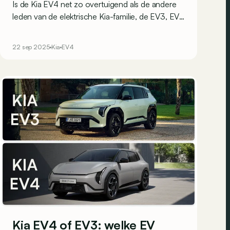
Is de Kia EV4 net zo overtuigend als de andere
leden van de elektrische Kia-familie, de EV3, EV6
en EV9? Het antwoord ontdekken we aan het
stuur van de 5-deurs hatchback!
22 sep 2025
Kia
EV4
Kia EV4 of EV3: welke EV