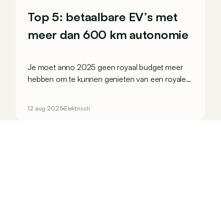
Top 5: betaalbare EV’s met
meer dan 600 km autonomie
Je moet anno 2025 geen royaal budget meer
hebben om te kunnen genieten van een royale
autonomie! Dit zijn 5 ‘betaalbare’ elektrische
auto’s die (in theorie) meer dan 600 km kunnen
12 aug 2025
Elektrisch
rijden op een volle batterij.