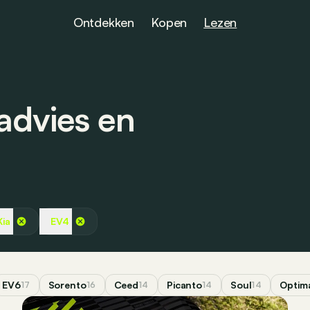
Ontdekken
Kopen
Lezen
advies en
Kia
EV4
EV6
Sorento
Ceed
Picanto
Soul
Optim
17
16
14
14
14