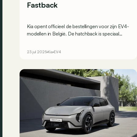
Fastback
Kia opent officieel de bestellingen voor zijn EV4-
modellen in België. De hatchback is speciaal
ontwikkeld voor Europa en is iets goedkoper dan
zijn atypische broer met verlengde achterkant.
23 jul 2025
Kia
EV4
De eerste leveringen zijn gepland voor oktober
2025.