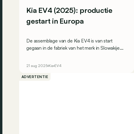
Kia EV4 (2025): productie
gestart in Europa
De assemblage van de Kia EV4 is van start
gegaan in de fabriek van het merk in Slowakije.
Of toch voor een van de twee
koetswerkvarianten…
21 aug 2025
Kia
EV4
ADVERTENTIE