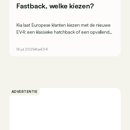
Fastback, welke kiezen?
Kia laat Europese klanten kiezen met de nieuwe
EV4: een klassieke hatchback of een opvallende
Fastback-berlinevariant. We blikken vooruit op de
interne strijd tussen beide modellen aan de hand
18 jul 2025
Kia
EV4
van 5 punten.
ADVERTENTIE