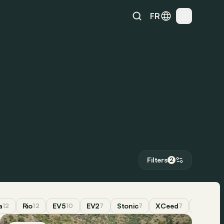
FR
Filters
2
a
Rio
EV5
EV2
Stonic
XCeed
PV5
12
12
10
7
7
7
6