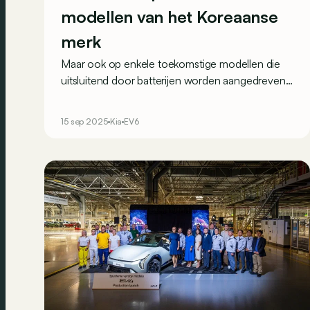
modellen van het Koreaanse
merk
Maar ook op enkele toekomstige modellen die
uitsluitend door batterijen worden aangedreven
en die Kia nu al officieel heeft aangekondigd.
15 sep 2025
Kia
EV6