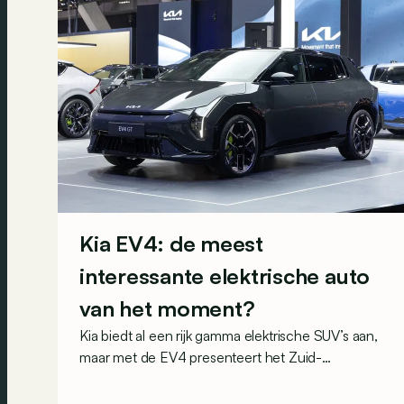
Kia EV4: de meest
interessante elektrische auto
van het moment?
Kia biedt al een rijk gamma elektrische SUV’s aan,
maar met de EV4 presenteert het Zuid-
Koreaanse merk ook een meer nuchter model. Is
het daarmee de meest interessante elektrische