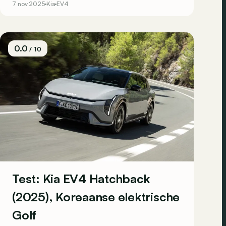
7 nov 2025
Kia
EV4
behalve dat opvallende design: wat biedt deze
langere versie nu echt meer?
0.0
/ 10
Test: Kia EV4 Hatchback
(2025), Koreaanse elektrische
Golf