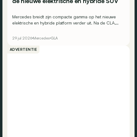
de nieuwe elektrische én hybride SUV
Mercedes breidt zijn compacte gamma op het nieuwe
elektrische en hybride platform verder uit. Na de CLA,
CLA Shooting Brake en GLB is nu ook de GLA aan de
beurt. Een geduchte concurrent voor de BMW (i)X1?
29 jul 2026
Mercedes
GLA
ADVERTENTIE