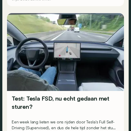
vierwielaandrijving over te stappen. Omdat de
constructeur alles graag wat ‘anders’ doet, ontwikkelt het
een merkwaardige berline: de Trevi Bimotore.
Test: Tesla FSD, nu echt gedaan met
sturen?
Een week lang lieten we ons rijden door Tesla's Full Self-
Driving (Supervised), en dus de hele tijd zonder het stuur