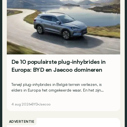
De 10 populairste plug-inhybrides in
Europa: BYD en Jaecoo domineren
Terwijl plug-inhybrides in België terrein verliezen, is
elders in Europa het omgekeerde waar. En het zijn
vooral de Chinese merken die van die toenemende
populariteit profiteren: de voltallige top 3 van de
4 aug 2026
BYD
Jaecoo
Europese PHEV-inschrijvingen komt uit China.
ADVERTENTIE