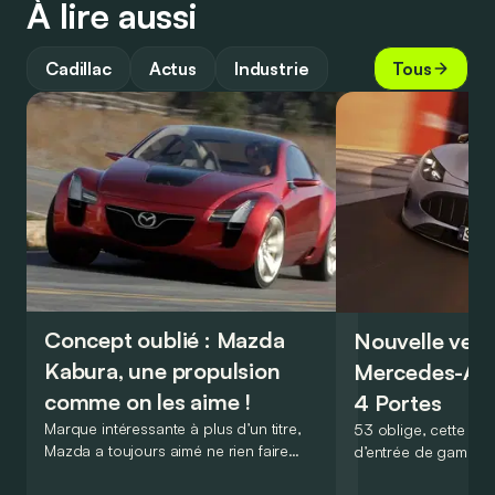
À lire aussi
Cadillac
Actus
Industrie
Tous
Concept oublié : Mazda
Nouvelle vers
Kabura, une propulsion
Mercedes-A
comme on les aime !
4 Portes
Marque intéressante à plus d’un titre,
53 oblige, cette nou
Mazda a toujours aimé ne rien faire
d’entrée de gamme
comme les autres. Ce concept présenté
GT Coupé 4 Portes 
au salon de Détroit en 2006 le prouve