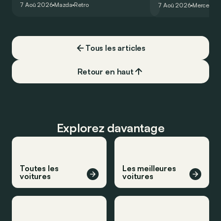
un six-cylindre en li
7 Aoû 2026
Mazda
Retro
7 Aoû 2026
Mercedes
de la plus belle des manières…
moins…
Tous les articles
Retour en haut
Explorez davantage
Toutes les
Les meilleures
voitures
voitures