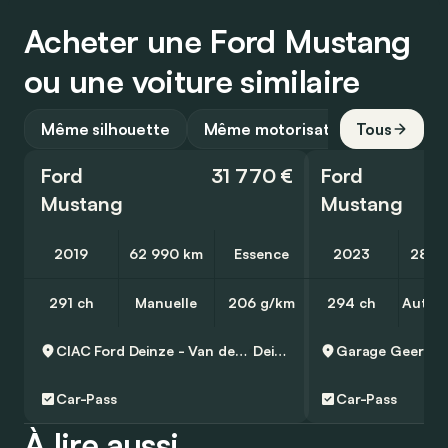
Acheter une Ford Mustang
ou une voiture similaire
Même silhouette
Même motorisation
Tous
Ford
31 770 €
Ford
Mustang
Mustang
2019
62 990 km
Essence
2023
28 1
291 ch
Manuelle
206 g/km
294 ch
Autom
CIAC Ford Deinze - Van den Poel
Deinze
Garage Geeraert
Car-Pass
Car-Pass
À lire aussi