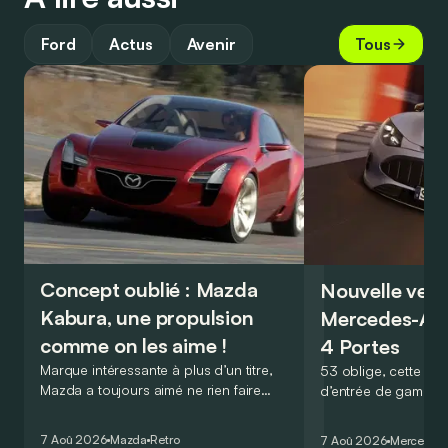
Ford
Actus
Avenir
Tous
Concept oublié : Mazda
Nouvelle vers
Kabura, une propulsion
Mercedes-A
comme on les aime !
4 Portes
Marque intéressante à plus d’un titre,
53 oblige, cette nou
Mazda a toujours aimé ne rien faire
d’entrée de gamme
comme les autres. Ce concept présenté
GT Coupé 4 Portes 
au salon de Détroit en 2006 le prouve
un six-cylindre en li
7 Aoû 2026
Mazda
Retro
7 Aoû 2026
Mercedes