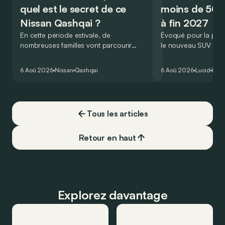
quel est le secret de ce
moins de 50.
Nissan Qashqai ?
à fin 2027
En cette période estivale, de
Évoqué pour la prem
nombreuses familles vont parcourir
le nouveau SUV d’e
2.000 km durant leurs vacances.
Lucid devait initialem
Visiblement, en optant pour le Nissan
gamme du constructeu
6 Aoû 2026
Nissan
Qashqai
6 Aoû 2026
Lucid
Élec
Qashqai e-Power, il serait possible de
l’année 2026.
couvrir toute cette distance… sans
devoir chercher la moindre pompe à
carburant, ni borne de recharge. Est-ce
Tous les articles
vrai ?
Retour en haut
Explorez davantage