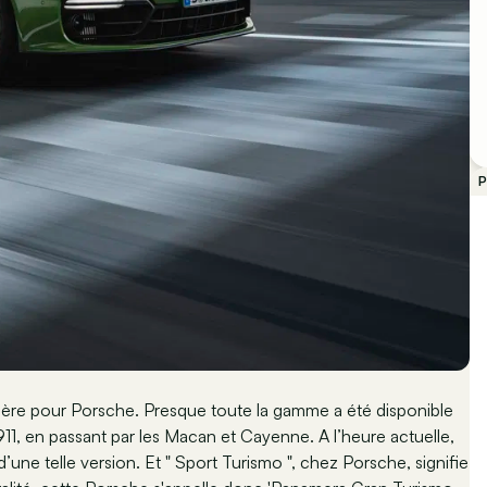
P
mière pour Porsche. Presque toute la gamme a été disponible
 911, en passant par les Macan et Cayenne. A l’heure actuelle,
ne telle version. Et " Sport Turismo ", chez Porsche, signifie