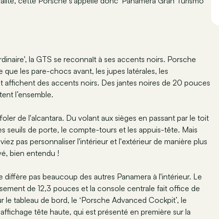
gralité, cette Porsche s'appelle donc 'Panamera Gran Turismo
dinaire', la GTS se reconnaît à ses accents noirs. Porsche
ie que les pare-chocs avant, les jupes latérales, les
 affichent des accents noirs. Des jantes noires de 20 pouces
tent l’ensemble.
oler de l'alcantara. Du volant aux sièges en passant par le toit
es seuils de porte, le compte-tours et les appuis-tête. Mais
ez pas personnaliser l'intérieur et l'extérieur de manière plus
é, bien entendu !
diffère pas beaucoup des autres Panamera à l'intérieur. Le
sement de 12,3 pouces et la console centrale fait office de
 le tableau de bord, le ‘Porsche Advanced Cockpit’, le
affichage tête haute, qui est présenté en première sur la