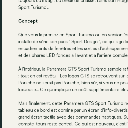
toujours qu'il s'agit du break de chasse. Dans son inté
Sport Turismo'...
Concept
Que vous la preniez en Sport Turismo ou en version ‘or
installe de série son pack " Sport Design ", ce qui signif
encadrements de fenêtres et les sorties d'échappement
et des phares LED foncés à l'avant et à l'arrière complè
À l'intérieur, la Panamera GTS Sport Turismo semble raff
: tout en est revêtu ! Les logos GTS se retrouvent sur l
Porsche ne serait pas Porsche, bien sûr, si vous ne pouvi
luxueuse… Ce qui implique un coût supplémentaire élev
Mais finalement, cette Panamera GTS Sport Turismo ne 
tableau de bord est dominé par un écran d'info-divertis
grand écran tactile avec des commandes haptiques. Sur
compte-tours reste central. Ce qui est nouveau, c'est l'