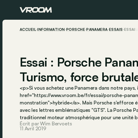
ACCUEIL
INFORMATION
PORSCHE
PANAMERA
ESSAIS
ESSAI 
Essai : Porsche Pana
Turismo, force brutale
<p>Si vous achetez une Panamera dans notre pays, il 
href="https://www.vroom.be/fr/essai/porsche-pana
monstration">hybride</a>. Mais Porsche s'efforce é
avec les lettres emblématiques "GTS". La Porsche 
traditionnel moteur atmosphérique pour une unité b
Écrit par Wim Bervoets
11 Avril 2019