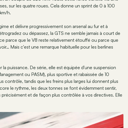
ses, sur les quatre roues. Cela donne un sprint de 0 à 100
 km/h.
égime et délivre progressivement son arsenal au fur et à
trogradez ou dépassez, la GTS ne semble jamais à court de
ce parce que le V8 reste relativement étouffé ou parce que
voir… Mais c'est une remarque habituelle pour les berlines
 la puissance. De série, elle est équipée d'une suspension
anagement ou PASM), plus sportive et rabaissée de 10
 contrôle, tandis que les freins plus larges lui donnent plus
ore le rythme, les deux tonnes se font évidemment sentir,
s précisément et de façon plus contrôlée à vos directives. Elle