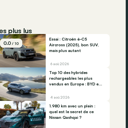
es plus lus
Essai : Citroën ë-C5
0.0
/ 10
Aircross (2025), bon SUV,
mais plus autant
6 aoû 2026
Top 10 des hybrides
rechargeables les plus
vendus en Europe : BYD et
Jaecco dominent
4 aoû 2026
1.980 km avec un plein :
quel est le secret de ce
Nissan Qashqai ?