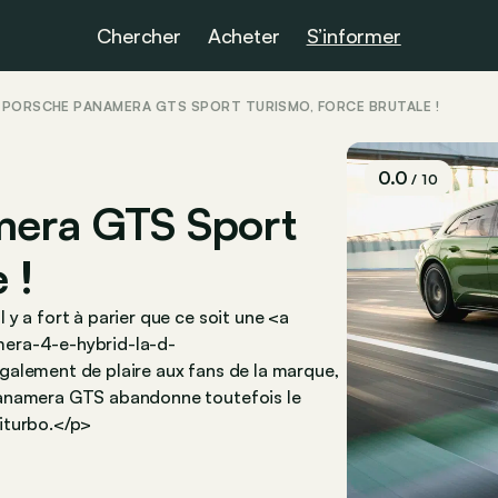
Chercher
Acheter
S’informer
: PORSCHE PANAMERA GTS SPORT TURISMO, FORCE BRUTALE !
0.0
/ 10
mera GTS Sport
 !
y a fort à parier que ce soit une <a
mera-4-e-hybrid-la-d-
galement de plaire aux fans de la marque,
Panamera GTS abandonne toutefois le
iturbo.</p>