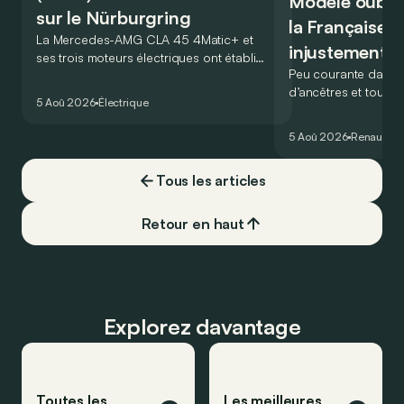
Modèle oublié 
sur le Nürburgring
la Française r
La Mercedes-AMG CLA 45 4Matic+ et
injustement 
ses trois moteurs électriques ont établi
Peu courante dans l
un nouveau record sur le légendaire
d’ancêtres et toujou
circuit du Nürburgring… mais lequel ?
5 Aoû 2026
Électrique
France profonde, la 
souvent oubliée… Po
5 Aoû 2026
Renault
Re
proposait en 1965 ét
!
Tous les articles
Retour en haut
Explorez davantage
Toutes les
Les meilleures