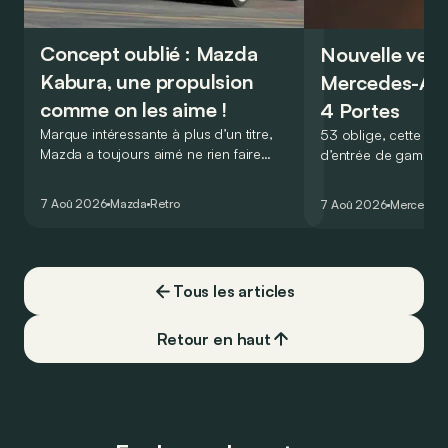
Concept oublié : Mazda
Nouvelle vers
Kabura, une propulsion
Mercedes-A
comme on les aime !
4 Portes
Marque intéressante à plus d’un titre,
53 oblige, cette nou
Mazda a toujours aimé ne rien faire
d’entrée de gamme
comme les autres. Ce concept présenté
GT Coupé 4 Portes 
au salon de Détroit en 2006 le prouve
un six-cylindre en li
7 Aoû 2026
Mazda
Retro
7 Aoû 2026
Mercedes
de la plus belle des manières…
moins…
Tous les articles
Retour en haut