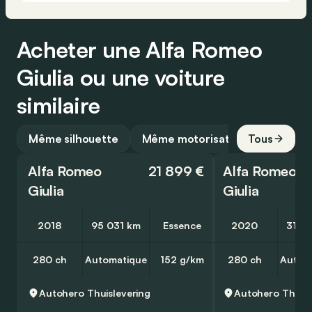
Acheter une Alfa Romeo
Giulia ou une voiture
similaire
Même silhouette
Même motorisation
Tous
Alfa Romeo
21 899 €
Alfa Romeo
Giulia
Giulia
2018
95 031 km
Essence
2020
31 8
280 ch
Automatique
152 g/km
280 ch
Autom
Autohero
Thuislevering
Autohero
Thuisl