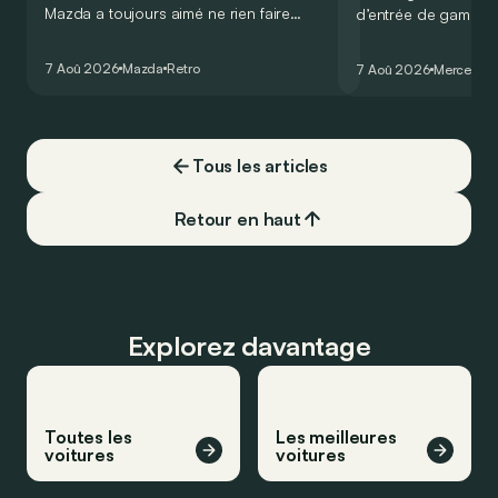
Mazda a toujours aimé ne rien faire
d’entrée de gamme
comme les autres. Ce concept présenté
GT Coupé 4 Portes 
au salon de Détroit en 2006 le prouve
un six-cylindre en li
7 Aoû 2026
Mazda
Retro
7 Aoû 2026
Mercedes
de la plus belle des manières…
moins…
Tous les articles
Retour en haut
Explorez davantage
Toutes les
Les meilleures
voitures
voitures