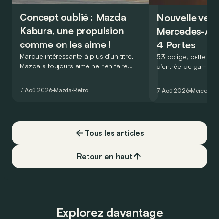
Concept oublié : Mazda
Nouvelle vers
Kabura, une propulsion
Mercedes-A
comme on les aime !
4 Portes
Marque intéressante à plus d’un titre,
53 oblige, cette nou
Mazda a toujours aimé ne rien faire
d’entrée de gamme
comme les autres. Ce concept présenté
GT Coupé 4 Portes 
au salon de Détroit en 2006 le prouve
un six-cylindre en li
7 Aoû 2026
Mazda
Retro
7 Aoû 2026
Mercedes
de la plus belle des manières…
moins…
Tous les articles
Retour en haut
Explorez davantage