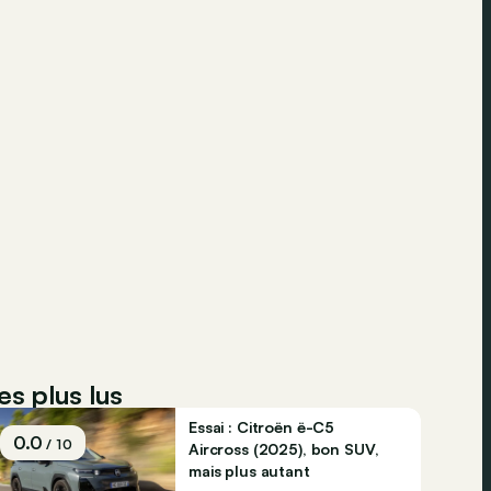
es plus lus
Essai : Citroën ë-C5
0.0
/ 10
Aircross (2025), bon SUV,
mais plus autant