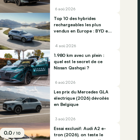
6 aoû 2026
Top 10 des hybrides
rechargeables les plus
vendus en Europe : BYD et
Jaecco dominent
4 aoû 2026
1.980 km avec un plein :
quel est le secret de ce
Nissan Qashqai ?
6 aoû 2026
Les prix du Mercedes GLA
électrique (2026) dévoilés
en Belgique
3 aoû 2026
Essai exclusif: Audi A2 e-
0.0
/ 10
tron (2026), on teste le