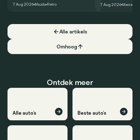
au salon de Détroit en 2006 le prouve
un six-cylindre en li
7 Aug 2026
Mazda
Retro
7 Aug 2026
Mercedes
de la plus belle des manières…
moins…
Alle artikels
Omhoog
Ontdek meer
Alle auto’s
Beste auto’s