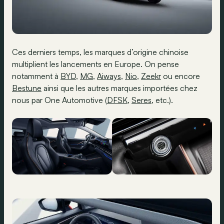
Ces derniers temps, les marques d’origine chinoise
multiplient les lancements en Europe. On pense
notamment à
BYD
,
MG
,
Aiways
,
Nio
,
Zeekr
ou encore
Bestune
ainsi que les autres marques importées chez
nous par One Automotive (
DFSK
,
Seres
, etc.).