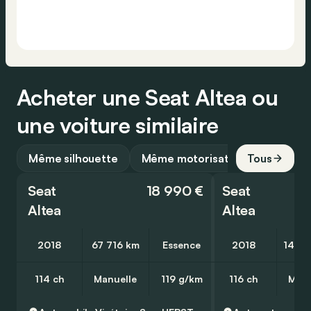
Acheter une Seat Altea ou
une voiture similaire
Même silhouette
Même motorisation
Tous
Seat
18 990 €
Seat
Altea
Altea
2018
67 716 km
Essence
2018
146 7
114 ch
Manuelle
119 g/km
116 ch
Manu