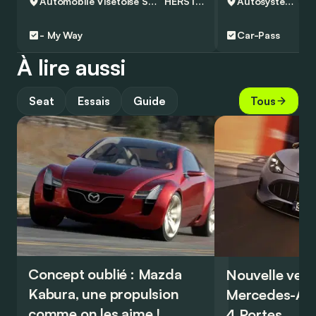
Automobile Visétoise SPRL
HERSTAL
Autosystem SA
-
My Way
Car-Pass
À lire aussi
Seat
Essais
Guide
Tous
Concept oublié : Mazda
Nouvelle vers
Kabura, une propulsion
Mercedes-A
comme on les aime !
4 Portes