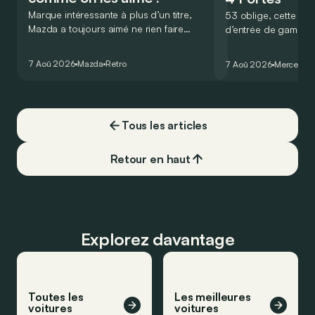
Marque intéressante à plus d’un titre,
53 oblige, cette nou
Mazda a toujours aimé ne rien faire
d’entrée de gamme
comme les autres. Ce concept présenté
GT Coupé 4 Portes 
au salon de Détroit en 2006 le prouve
un six-cylindre en li
7 Aoû 2026
Mazda
Retro
7 Aoû 2026
Mercedes
de la plus belle des manières…
moins…
Tous les articles
Retour en haut
Explorez davantage
Toutes les
Les meilleures
voitures
voitures