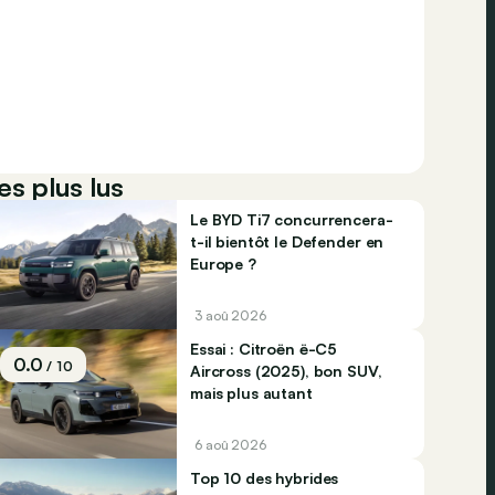
es plus lus
Le BYD Ti7 concurrencera-
t-il bientôt le Defender en
Europe ?
3 aoû 2026
Essai : Citroën ë-C5
0.0
/ 10
Aircross (2025), bon SUV,
mais plus autant
6 aoû 2026
Top 10 des hybrides