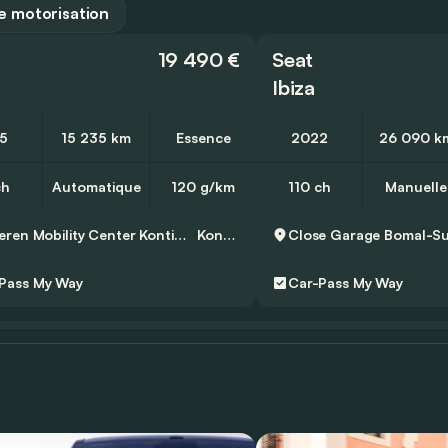
 motorisation
19 490 €
Seat
Ibiza
5
15 235 km
Essence
2022
26 090 k
ch
Automatique
120 g/km
110 ch
Manuelle
D’Ieteren Mobility Center Kontich - Seat
Kontich
Close Garage
Bomal-Su
Pass
My Way
Car-Pass
My Way