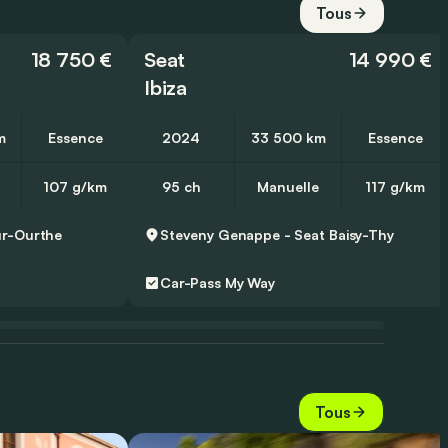
Tous
18 750 €
Seat
14 990 €
Ibiza
m
Essence
2024
33 500 km
Essence
107 g/km
95 ch
Manuelle
117 g/km
r-Ourthe
Steveny Genappe - Seat
Baisy-Thy
Car-Pass
My Way
Tous