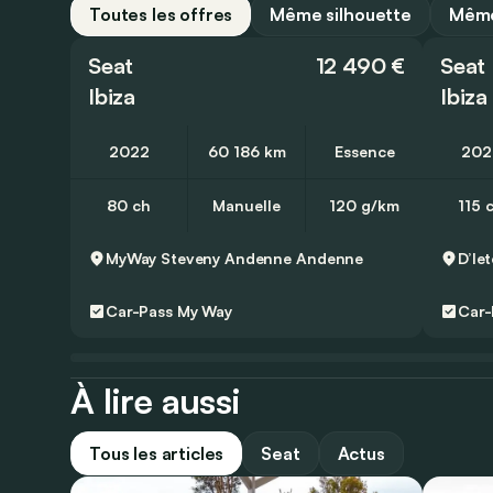
Toutes les offres
Même silhouette
Même
Seat
12 490 €
Seat
Ibiza
Ibiza
2022
60 186 km
Essence
202
80 ch
Manuelle
120 g/km
115 
MyWay Steveny Andenne
Andenne
Car-Pass
My Way
Car-
À lire aussi
Tous les articles
Seat
Actus