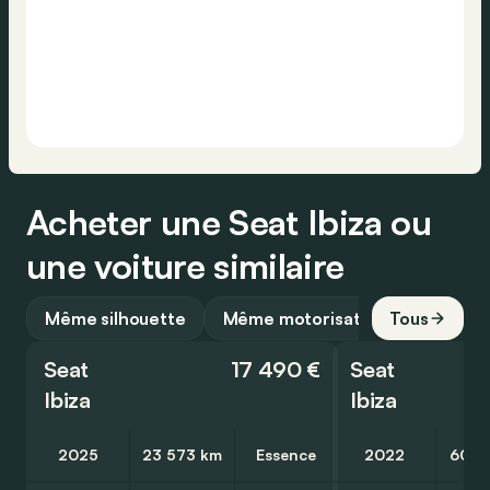
Acheter une Seat Ibiza ou
une voiture similaire
Même silhouette
Même motorisation
Tous
Seat
17 490 €
Seat
Ibiza
Ibiza
2025
23 573 km
Essence
2022
60 1