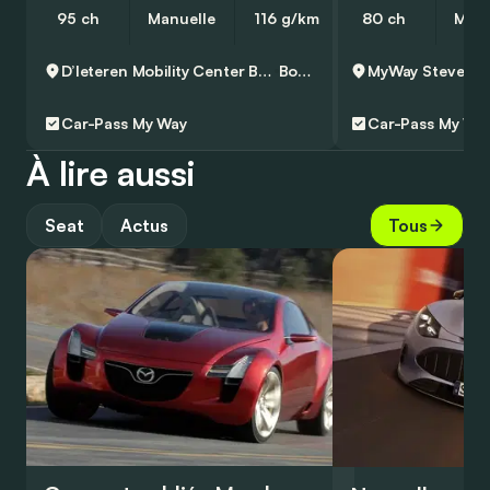
95 ch
Manuelle
116 g/km
80 ch
Manu
D’Ieteren Mobility Center Boortmeerbeek - Volkswagen & Commercial Vehicles
Boortmeerbeek
MyWay Steveny
Car-Pass
My Way
Car-Pass
My Wa
À lire aussi
Seat
Actus
Tous