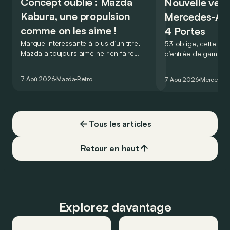
Concept oublié : Mazda
Nouvelle vers
Kabura, une propulsion
Mercedes-A
comme on les aime !
4 Portes
Marque intéressante à plus d’un titre,
53 oblige, cette nou
Mazda a toujours aimé ne rien faire
d’entrée de gamme
comme les autres. Ce concept présenté
GT Coupé 4 Portes 
au salon de Détroit en 2006 le prouve
un six-cylindre en li
7 Aoû 2026
Mazda
Retro
7 Aoû 2026
Mercedes
de la plus belle des manières…
moins…
Tous les articles
Retour en haut
Explorez davantage