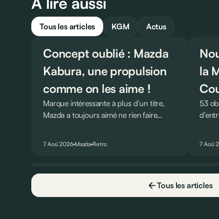
À lire aussi
Tous les articles
KGM
Actus
Concept oublié : Mazda
Nou
Kabura, une propulsion
la 
comme on les aime !
Cou
Marque intéressante à plus d’un titre,
53 obl
Mazda a toujours aimé ne rien faire
d’ent
comme les autres. Ce concept présenté
AMG G
au salon de Détroit en 2006 le prouve
pour u
7 Aoû 2026
Mazda
Retro
7 Aoû 
de la plus belle des manières…
Virtu
Tous les articles