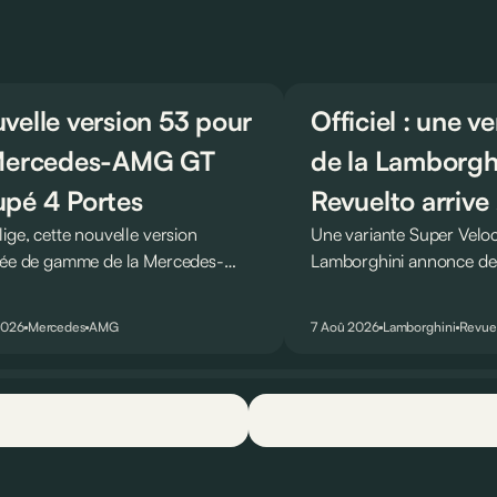
velle version 53 pour
Officiel : une v
Mercedes-AMG GT
de la Lamborgh
pé 4 Portes
Revuelto arrive 
ige, cette nouvelle version
Une variante Super Velo
rée de gamme de la Mercedes-
Lamborghini annonce de l
T Coupé 4 Portes troque son V8
des manières : avec un 
n six-cylindre en ligne.
du tour au Hockenheimr
2026
Mercedes
AMG
7 Aoû 2026
Lamborghini
Revue
ellement du moins…
voiture de série !