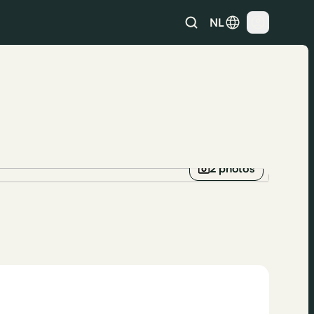
NL
2 photos