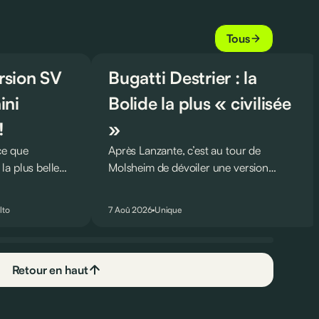
Tous
ersion SV
Bugatti Destrier : la
ini
Bolide la plus « civilisée
!
»
ce que
Après Lanzante, c’est au tour de
a plus belle
Molsheim de dévoiler une version
nouveau record
unique et homologuée pour un usage
ing pour une
routier de l’ultime Bugatti Bolide !
lto
7 Aoû 2026
Unique
Retour en haut