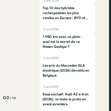
3 aoû 2026
Top 10 des hybrides
rechargeables les plus
vendus en Europe : BYD et
Jaecco dominent
4 aoû 2026
1.980 km avec un plein :
quel est le secret de ce
Nissan Qashqai ?
6 aoû 2026
Les prix du Mercedes GLA
électrique (2026) dévoilés en
Belgique
3 aoû 2026
Essai exclusif: Audi A2 e-tron
0.0
/ 10
(2026), on teste le proto en
avant-première