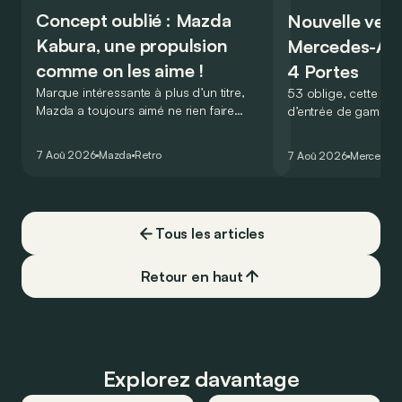
Concept oublié : Mazda
Nouvelle vers
Kabura, une propulsion
Mercedes-A
comme on les aime !
4 Portes
Marque intéressante à plus d’un titre,
53 oblige, cette nou
Mazda a toujours aimé ne rien faire
d’entrée de gamme
comme les autres. Ce concept présenté
GT Coupé 4 Portes 
au salon de Détroit en 2006 le prouve
un six-cylindre en li
7 Aoû 2026
Mazda
Retro
7 Aoû 2026
Mercedes
de la plus belle des manières…
moins…
Tous les articles
Retour en haut
Explorez davantage