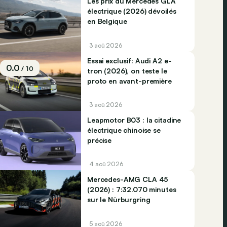
Les prix du Mercedes GLA
électrique (2026) dévoilés
en Belgique
3 aoû 2026
Essai exclusif: Audi A2 e-
0.0
/ 10
tron (2026), on teste le
proto en avant-première
3 aoû 2026
Leapmotor B03 : la citadine
électrique chinoise se
précise
4 aoû 2026
Mercedes-AMG CLA 45
(2026) : 7:32.070 minutes
sur le Nürburgring
5 aoû 2026