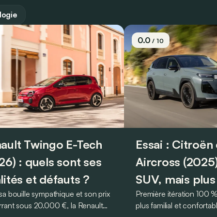
logie
0.0
/ 10
ault Twingo E-Tech
Essai : Citroën
26) : quels sont ses
Aircross (2025
lités et défauts ?
SUV, mais plus
sa bouille sympathique et son prix
Première itération 100 %
rant sous 20.000 €, la Renault
plus familial et conforta
o E-Tech figure parmi les
français, le Citroën ë-C5 