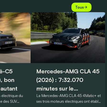
Tous
 ë-C5
Mercedes-AMG CLA 45
), bon
(2026) : 7:32.070
 autant
minutes sur le
 électrique du
La Mercedes-AMG CLA 45 4Matic+ et
Nürburgring
ble des SUV
ses trois moteurs électriques ont établi
Aircross est-il
un nouveau record sur le légendaire