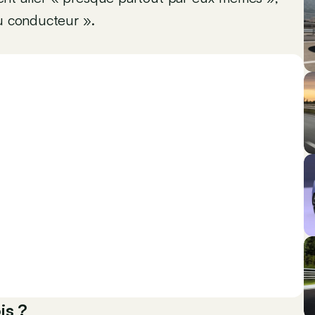
du conducteur ».
is ?