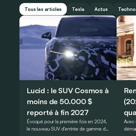
Tous les articles
Tesla
Actus
Techno
Lucid : le SUV Cosmos à
Ren
moins de 50.000 $
(20
reporté à fin 2027
qua
Évoqué pour la première fois en 2024,
Avec 
le nouveau SUV d’entrée de gamme de
démar
Lucid devait initialement enrichir la
Twing