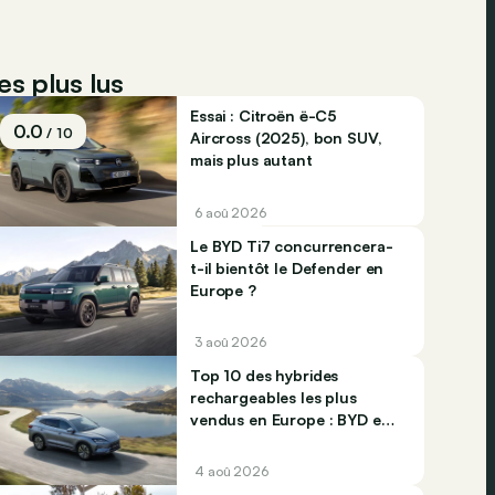
es plus lus
Essai : Citroën ë-C5
0.0
/ 10
Aircross (2025), bon SUV,
mais plus autant
6 aoû 2026
Le BYD Ti7 concurrencera-
t-il bientôt le Defender en
Europe ?
3 aoû 2026
Top 10 des hybrides
rechargeables les plus
vendus en Europe : BYD et
Jaecco dominent
4 aoû 2026