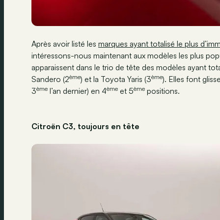
Après avoir listé les
marques ayant totalisé le plus d’im
intéressons-nous maintenant aux modèles les plus pop
apparaissent dans le trio de tête des modèles ayant tota
ème
ème
Sandero (2
) et la Toyota Yaris (3
). Elles font gl
ème
ème
ème
3
l’an dernier) en 4
et 5
positions.
Citroën C3, toujours en tête