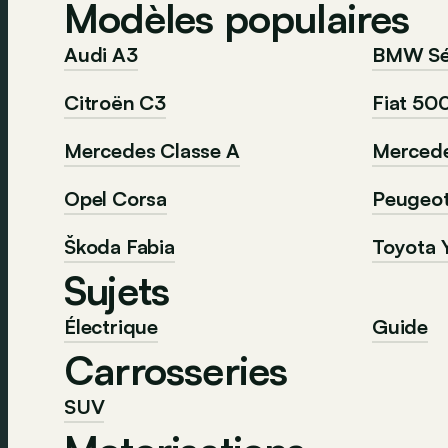
Modèles populaires
Audi A3
BMW Sér
Citroën C3
Fiat 50
Mercedes Classe A
Mercede
Opel Corsa
Peugeo
Škoda Fabia
Toyota Y
Sujets
Électrique
Guide
Carrosseries
SUV