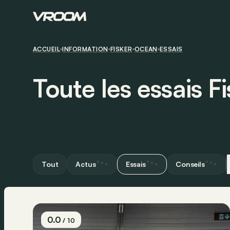
ACCUEIL
INFORMATION
FISKER
OCEAN
ESSAIS
Toute les essais 
Tout
Actus
Essais
Conseils
0.0
/ 10