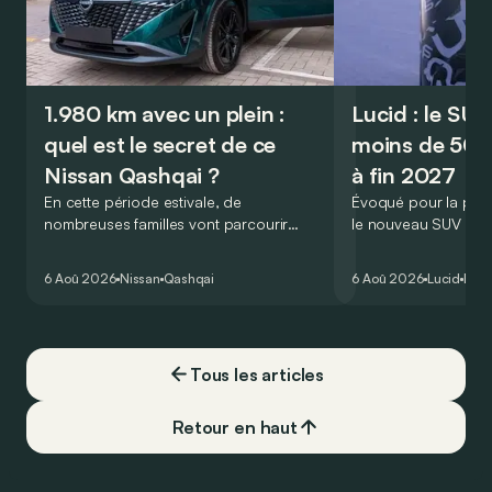
1.980 km avec un plein :
Lucid : le SU
quel est le secret de ce
moins de 50.
Nissan Qashqai ?
à fin 2027
En cette période estivale, de
Évoqué pour la prem
nombreuses familles vont parcourir
le nouveau SUV d’e
2.000 km durant leurs vacances.
Lucid devait initialem
Visiblement, en optant pour le Nissan
gamme du constructeu
6 Aoû 2026
Nissan
Qashqai
6 Aoû 2026
Lucid
Élec
Qashqai e-Power, il serait possible de
l’année 2026.
couvrir toute cette distance… sans
devoir chercher la moindre pompe à
carburant, ni borne de recharge. Est-ce
Tous les articles
vrai ?
Retour en haut