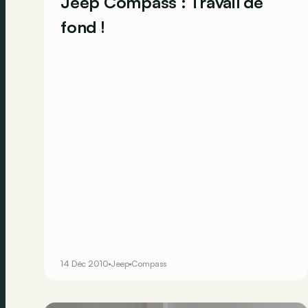
Jeep Compass : Travail de
fond !
14 Déc 2010
Jeep
Compass