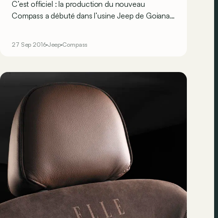
C’est officiel : la production du nouveau
Compass a débuté dans l’usine Jeep de Goiana,
dans l'état du Pernambouc au Brésil. Du coup, le
modèle a été dévoilé en avant-première
27 Sep 2016
Jeep
Compass
mondiale dans le plus grand pays d'Amérique
latine il y a quelques heures.