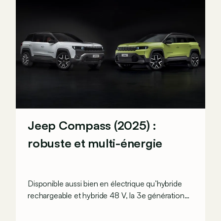
Jeep Compass (2025) :
robuste et multi-énergie
Disponible aussi bien en électrique qu’hybride
rechargeable et hybride 48 V, la 3e génération
de Jeep Compass devrait être aussi à l’aise sur la
route qu’en dehors.