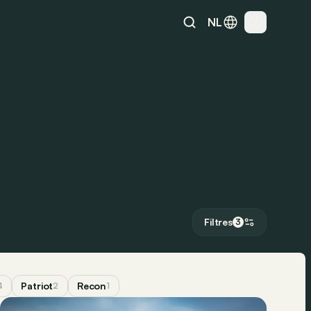
NL
Filtres
3
Patriot
Recon
4
2
1