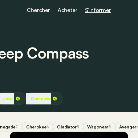
Chercher
Acheter
S’informer
 Jeep Compass
Jeep
Compass
enegade
Cherokee
Gladiator
Wagoneer
Avenger
7
6
5
5