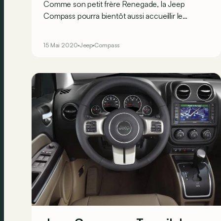
Comme son petit frère Renegade, la Jeep
Compass pourra bientôt aussi accueillir le
nouveau 1.3 l turbo essence de FCA sous son
capot. En outre, le baroudeur bénéficie de
15 Mai 2020
Jeep
Compass
nouvelles liaisons au sol pour améliorer son
comportement dynamique.