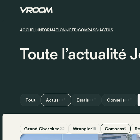
ACCUEIL
INFORMATION
JEEP
COMPASS
ACTUS
Toute l’actualité
Tout
Actus
Essais
Conseils
Grand Cherokee
Wrangler
Compass
R
22
15
9