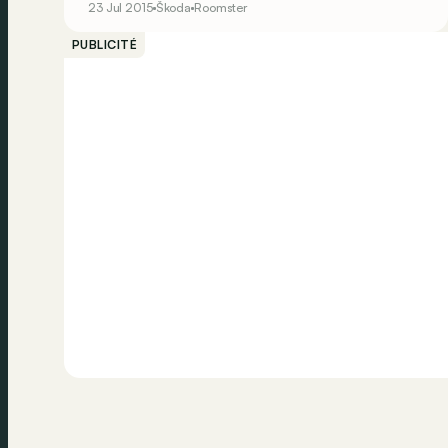
23 Jul 2015
Škoda
Roomster
pourrait fort que la future Roomster se présente
comme une version familiale de la Volkswagen
PUBLICITÉ
Caddy.