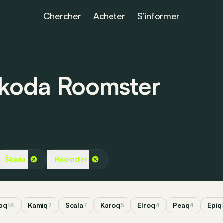
Chercher
Acheter
S’informer
 Škoda Roomster
Škoda
Roomster
aq
Kamiq
Scala
Karoq
Elroq
Peaq
Epiq
14
7
7
5
4
4