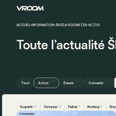
ACCUEIL
INFORMATION
ŠKODA
ROOMSTER
ACTUS
Toute l’actualité
Tout
Actus
Essais
Conseils
Superb
Octavia
Fabia
Kodiaq
Eny
25
23
17
16