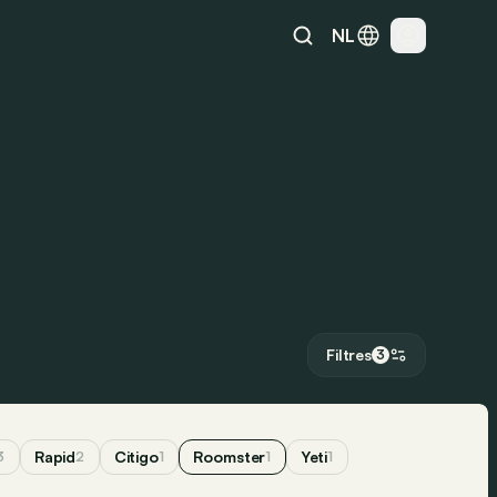
NL
Filtres
3
Rapid
Citigo
Roomster
Yeti
3
2
1
1
1