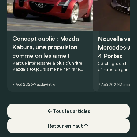
Concept oublié : Mazda
Nouvelle vers
Kabura, une propulsion
Mercedes-A
comme on les aime !
4 Portes
Marque intéressante à plus d’un titre,
53 oblige, cette nou
Mazda a toujours aimé ne rien faire
d’entrée de gamme
comme les autres. Ce concept présenté
GT Coupé 4 Portes 
au salon de Détroit en 2006 le prouve
un six-cylindre en li
7 Aoû 2026
Mazda
Retro
7 Aoû 2026
Mercedes
de la plus belle des manières…
moins…
Tous les articles
Retour en haut