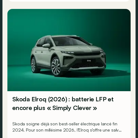
Skoda Elroq (2026) : batterie LFP et
encore plus « Simply Clever »
Skoda soigne déjà son best-seller électrique lancé fin
2024. Pour son millésime 2026, l’Elroq s’offre une salve
d’améliorations « Simply Clever », dont un frunk. Mais