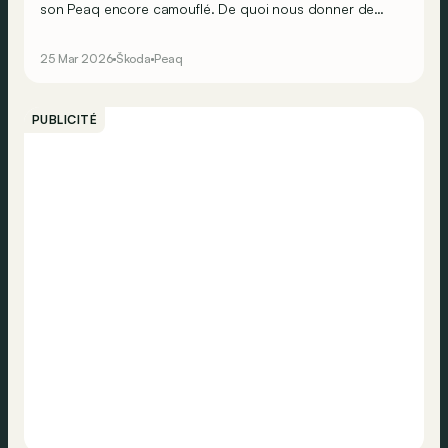
son Peaq encore camouflé. De quoi nous donner de
nouveaux indices à propos de son SUV électrique à 7
places !
25 Mar 2026
Škoda
Peaq
PUBLICITÉ