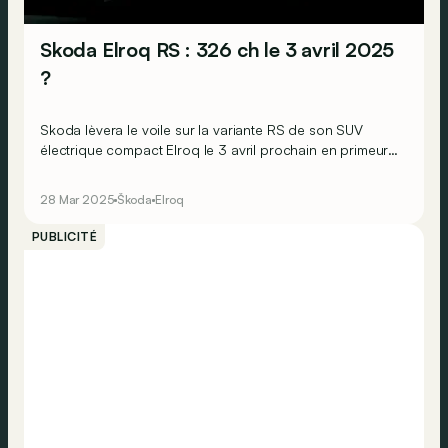
Skoda Elroq RS : 326 ch le 3 avril 2025
?
Skoda lèvera le voile sur la variante RS de son SUV
électrique compact Elroq le 3 avril prochain en primeur
de la Design Week de Milan
28 Mar 2025
Škoda
Elroq
PUBLICITÉ