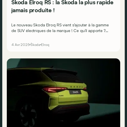
Skoda Elroq RS : la Skoda la plus rapide
jamais produite !
Le nouveau Skoda Elroq RS vient s’ajouter à la gamme
de SUV électriques de la marque ! Ce qu’il apporte ?
Des performances de haute volée et un style résolument
sportif.
4 Avr 2025
Škoda
Elroq