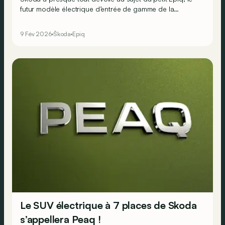
futur modèle électrique d’entrée de gamme de la
marque. Ce SUV compact sera décliné en trois versions
: Epiq 35, Epiq 40 et Epiq 55, avec un prix de départ
9 Fév 2026
Škoda
Epiq
attendu autour de 25.000 euros.
Le SUV électrique à 7 places de Skoda
s’appellera Peaq !