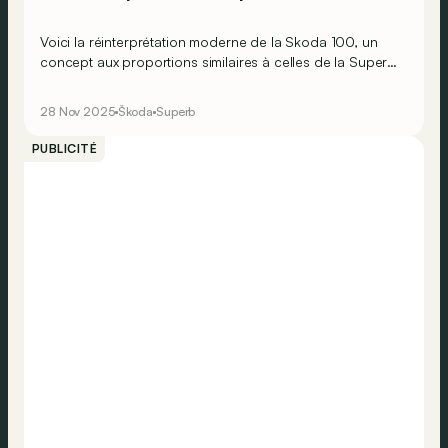
Voici la réinterprétation moderne de la Skoda 100, un
concept aux proportions similaires à celles de la Superb
actuelle et disposant d’une motorisation 100 %
électrique.
28 Nov 2025
Škoda
Superb
PUBLICITÉ