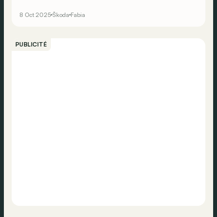
jusqu’à 130 kW (177 ch). De quoi devenir la Fabia la plus
rapide de la saga même sans arborer le blason « RS »
8 Oct 2025
Škoda
Fabia
de ses devancières.
PUBLICITÉ