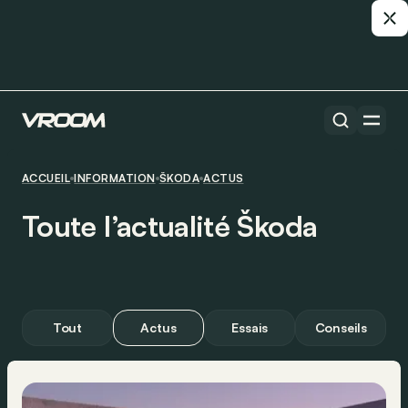
ACCUEIL
INFORMATION
ŠKODA
ACTUS
Toute l’actualité Škoda
Tout
Actus
Essais
Conseils