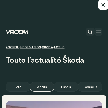
ACCUEIL
INFORMATION
ŠKODA
ACTUS
Toute l’actualité Škoda
Tout
Actus
Essais
Conseils