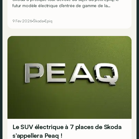
futur modèle électrique d’entrée de gamme de la
marque. Ce SUV compact sera décliné en trois versions
: Epiq 35, Epiq 40 et Epiq 55, avec un prix de départ
9 Fév 2026
Škoda
Epiq
attendu autour de 25.000 euros.
Le SUV électrique à 7 places de Skoda
s’appellera Peaq !