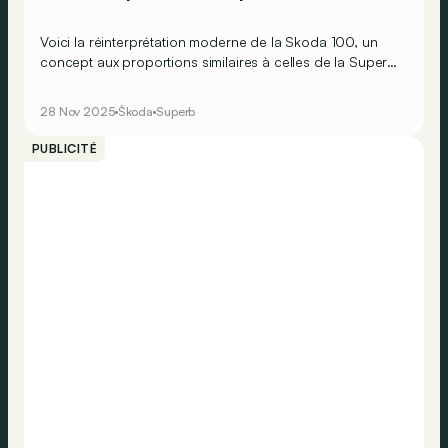
Voici la réinterprétation moderne de la Skoda 100, un
concept aux proportions similaires à celles de la Superb
actuelle et disposant d’une motorisation 100 %
électrique.
28 Nov 2025
Škoda
Superb
PUBLICITÉ