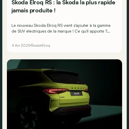
Skoda Elroq RS : la Skoda la plus rapide
jamais produite !
Le nouveau Skoda Elroq RS vient s’ajouter à la gamme
de SUV électriques de la marque ! Ce qu’il apporte ?
Des performances de haute volée et un style résolument
sportif.
4 Avr 2025
Škoda
Elroq