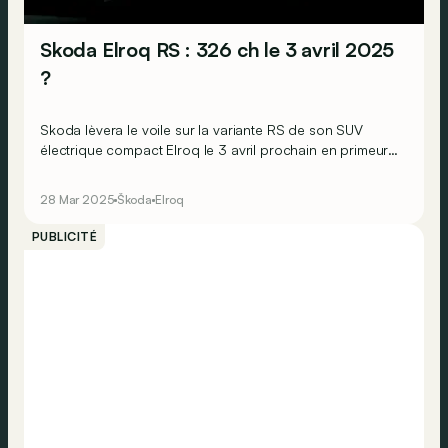
Skoda Elroq RS : 326 ch le 3 avril 2025
?
Skoda lèvera le voile sur la variante RS de son SUV
électrique compact Elroq le 3 avril prochain en primeur
de la Design Week de Milan
28 Mar 2025
Škoda
Elroq
PUBLICITÉ