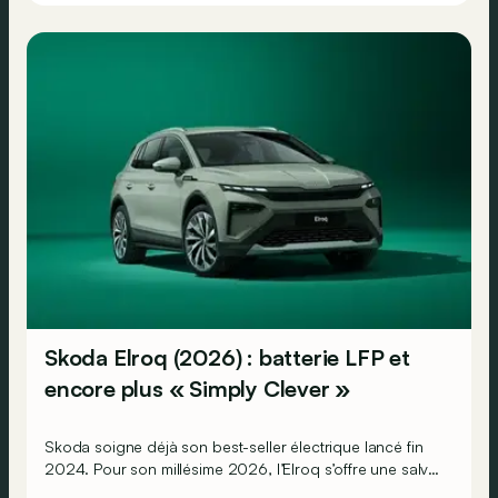
Skoda Elroq (2026) : batterie LFP et
encore plus « Simply Clever »
Skoda soigne déjà son best-seller électrique lancé fin
2024. Pour son millésime 2026, l’Elroq s’offre une salve
d’améliorations « Simply Clever », dont un frunk. Mais