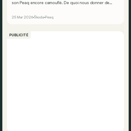
son Peaq encore camouflé. De quoi nous donner de
nouveaux indices à propos de son SUV électrique à 7
places !
25 Mar 2026
Škoda
Peaq
PUBLICITÉ