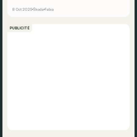
jusqu’à 130 kW (177 ch). De quoi devenir la Fabia la plus
rapide de la saga même sans arborer le blason « RS »
8 Oct 2025
Škoda
Fabia
de ses devancières.
PUBLICITÉ