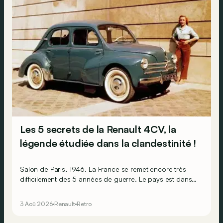
Les 5 secrets de la Renault 4CV, la
légende étudiée dans la clandestinité !
Salon de Paris, 1946. La France se remet encore très
difficilement des 5 années de guerre. Le pays est dans
les gravats, les Français sont épuisés et ruinés et
l’économie est par terre. Pourtant, l’humeur est au beau
3 Aoû 2026
Renault
Retro
fixe, car sur le stand Renault, il y a la promesse de
lendemains qui chantent !