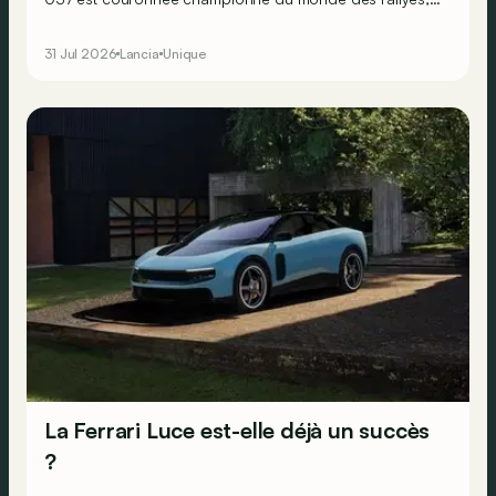
en dépit de ses deux roues motrices seulement. Mais
Lancia sait que pour faire perdurer le succès, il doit se
31 Jul 2026
Lancia
Unique
résoudre à la transmission intégrale… Ne faisant
décidément rien comme les autres, le constructeur
transalpin développe alors une bien curieuse berline : la
Trevi Bimotore !
La Ferrari Luce est-elle déjà un succès
?