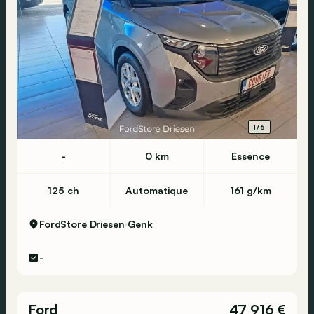
1/6
-
0 km
Essence
125 ch
Automatique
161 g/km
FordStore Driesen
Genk
-
Ford
47 916 €