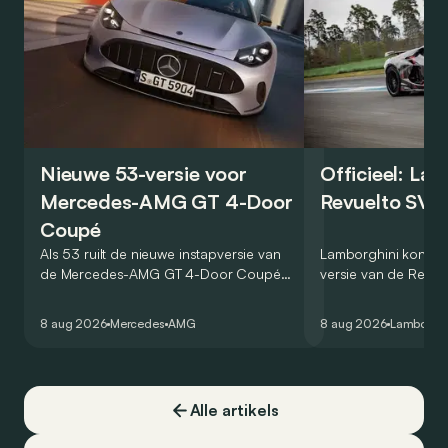
Nieuwe 53-versie voor
Officieel: La
Mercedes-AMG GT 4-Door
Revuelto SV 
Coupé
Als 53 ruilt de nieuwe instapversie van
Lamborghini kondig
de Mercedes-AMG GT 4-Door Coupé
versie van de Revue
zijn V8 in voor een zes-in-lijn. In de
rondetijd van 1:41,6
virtuele wereld dan toch…
Hockenheimring. Het
8 aug 2026
Mercedes
AMG
8 aug 2026
Lamborghi
een record voor pr
Alle artikels