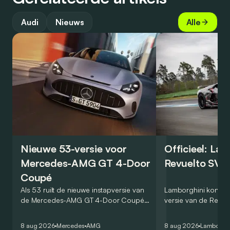
Audi
Nieuws
Alle
Nieuwe 53-versie voor
Officieel: La
Mercedes-AMG GT 4-Door
Revuelto SV 
Coupé
Als 53 ruilt de nieuwe instapversie van
Lamborghini kondig
de Mercedes-AMG GT 4-Door Coupé
versie van de Revue
zijn V8 in voor een zes-in-lijn. In de
rondetijd van 1:41,6
virtuele wereld dan toch…
Hockenheimring. Het
8 aug 2026
Mercedes
AMG
8 aug 2026
Lamborghi