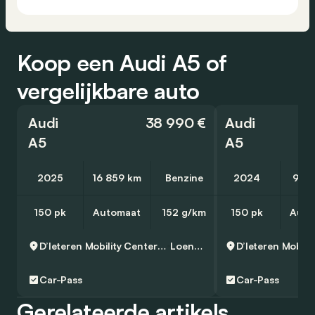
Koop een Audi A5 of
vergelijkbare auto
Audi
38 990 €
Audi
A5
A5
2025
16 859 km
Benzine
2024
9 21
150 pk
Automaat
152 g/km
150 pk
Auto
D’Ieteren Mobility Center Loenhout
Loenhout
Car-Pass
Car-Pass
Gerelateerde artikels