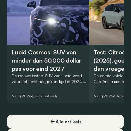
Lucid Cosmos: SUV van
Test: Citroën
minder dan 50.000 dollar
(2025), goed
pas voor eind 2027
dan vroeger
De nieuwe instap-SUV van Lucid werd
De eerste volelektri
voor het eerst aangekondigd in 2024 en
Citroëns ruime en 
zou oorspronkelijk nog voor eind 2026
moet de kwaliteiten
het gamma van de Amerikaanse
naar het elektrische 
6 aug 2026
Lucid
Elektrisch
6 aug 2026
Citroën
C5
constructeur vervoegen.
dat ook gelukt?
Alle artikels