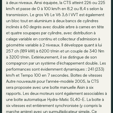
à deux niveaux. Ainsi équipée, la CTS atteint 226 ou 225
km/h et passe de 0 à 100 km/h en 8,2 ou 8,4 s selon la
transmission. Le gros V6 Le V6 3,6 l VVT est également
un bloc tout en aluminium à deux bancs de cylindres
inclinés à 60 degrés avec double arbre à cames en tête
et quatre soupapes par cylindre, avec distribution à
calage variable en continu et collecteur d'admission à
géométrie variable à 2 niveaux. Il développe quant à lui
257 ch (189 kW) à 6200 t/min et un couple de 340 Nm
à 3200 t/min. Extérieurement, il se distingue de son
compagnon par un système d'échappement double. Les
performances sont évidemment dynamiques : 241 (233)
km/h et Tempo 100 en 7 secondes. Boîtes de vitesses
Autre nouveauté pour l'année-modèle 2005, la CTS
sera proposée avec une boîte manuelle Aisin à six
rapports. Les deux moteurs sont également associables à
une boîte automatique Hydra-Matic 5L40-E. La boîte à
six vitesses est entièrement synchronisée (y compris la
marche arrière) avec un surmultiplicateur simple. Ce