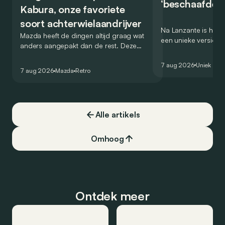
‘beschaafde’ 
Kabura, onze favoriete
soort achterwielaandrijver
Na Lanzante is het n
Mazda heeft de dingen altijd graag wat
een unieke versie v
anders aangepakt dan de rest. Deze
voor te stellen die
conceptcar die in 2006 debuteerde in
voor gebruik op de
7 aug 2026
Uniek
Detroit bewijst dat op heel knappe wijze.
7 aug 2026
Mazda
Retro
Alle artikels
Omhoog
Ontdek meer