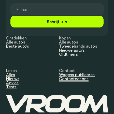
Schrijf u in
Ontdekken
Kopen
Alle auto’s
Alle auto’s
Beste auto’s
Tweedehands auto’s
Nieuwe auto’s
Oldtimers
Lezen
Contact
Alles
Wagens publiceren
Nieuws
Contacteer ons
Advies
Tests