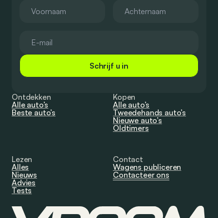
Schrijf u in
Ontdekken
Kopen
Alle auto’s
Alle auto’s
Beste auto’s
Tweedehands auto’s
Nieuwe auto’s
Oldtimers
Lezen
Contact
Alles
Wagens publiceren
Nieuws
Contacteer ons
Advies
Tests