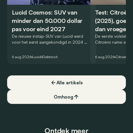
Lucid Cosmos: SUV van
Test: Citroën
minder dan 50.000 dollar
(2025), goed
pas voor eind 2027
dan vroeger
De nieuwe instap-SUV van Lucid werd
De eerste volelektri
voor het eerst aangekondigd in 2024 en
Citroëns ruime en 
zou oorspronkelijk nog voor eind 2026
moet de kwaliteiten
het gamma van de Amerikaanse
naar het elektrische 
6 aug 2026
Lucid
Elektrisch
6 aug 2026
Citroën
C5
constructeur vervoegen.
dat ook gelukt?
Alle artikels
Omhoog
Ontdek meer