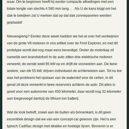
waar. Om te beginnen heeft hij eerder compacte afmetingen met een
totale lengte van slechts
4.580 mm
lang… . Als U de kans krijgt om het
dak te bekijken zal U merken dat op dat dak zonnepanelen werden
geplaatst!
Nieuwsgierig? Eerder deze week hadden we het al over het verdwijnen
van de grote V8 motoren in ons artikel over de Ford Explorer, en met dit
prototype wordt dat nog maar eens bevestigd. Onder de motorkap zit
namelijk een brandstofcel! In de auto zitten drie elektrische motoren
verwerkt, de eerste wekt 95 kW op en drijft de voorwielen aan. De twee
andere, van elk 55 kW, drijven individueel de achterwielen aan. Tot nu toe
was het probleem het opslaan van de waterstof voor de cellen, in dit
geval zit deze verwerkt in twee reservoirs achterin de auto. Dit alles is
goed voor een autonomie van
450 kilometer
, daar wordt nog
32 kilometer
aan toegevoegd dankzij de lithium-ion batterij.
Wat de look betreft, zowel aan de buiten als binnenkant, is dit geen
excentriek design dat we van een concept-car gewoon zijn. Het is een
typisch Cadillac design met strakke en hoekige lijnen. Binnenin is er