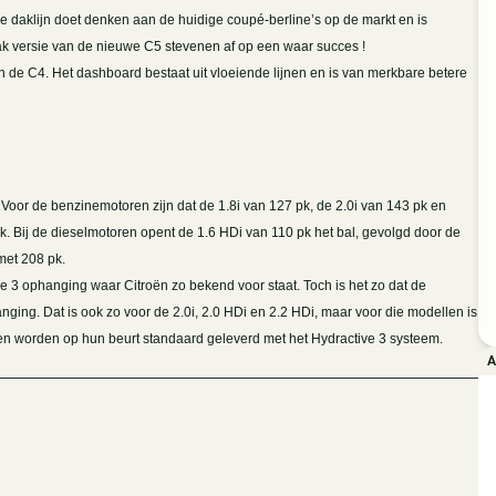
 De daklijn doet denken aan de huidige coupé-berline’s op de markt en is
eak versie van de nieuwe C5 stevenen af op een waar succes !
van de C4. Het dashboard bestaat uit vloeiende lijnen en is van merkbare betere
Voor de benzinemotoren zijn dat de 1.8i van 127 pk, de 2.0i van 143 pk en
. Bij de dieselmotoren opent de 1.6 HDi van 110 pk het bal, gevolgd door de
 met 208 pk.
e 3 ophanging waar Citroën zo bekend voor staat. Toch is het zo dat de
anging. Dat is ook zo voor de 2.0i, 2.0 HDi en 2.2 HDi, maar voor die modellen is
en worden op hun beurt standaard geleverd met het Hydractive 3 systeem.