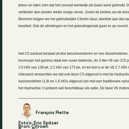
teleur en laten zien dat het concept werkelijk als basis werd gebruikt.
verfijnder dan eender welke vorige versie. Zowel de berline als de br
Binnenin krijgen we het gebruikelijke Citroën stuur, identiek aan dat 
kwaliteit. Ook de afmetingen en het gebruiksgemak gaan er op vooruit.
Het C5 aanbod bestaat uit drie benzinemotoren en vier dieselmotoren. 
bovenaan het gamma staat een ouwe bekende, de
3 liter
V6 van 215 pk
2.0 HDi van 138 pk, 2.2 HDi van 173 pk, en tot slot is er de V6 2.7 HDi
Uiteraard verwachten we dat ook deze C5 uitgerust is met de Hydractiv
basismodellen (1.8i en 1.6 HDi) uitgerust zijn met een traditionele oph
het Hydractive 3 systeem wel beschikbaar als optie. De twee V6 motor
François Piette
Foto’s: Eric Spitzer
Bron: Citroen