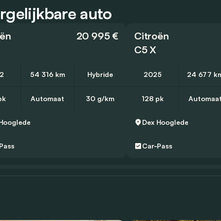
rgelijkbare auto
oën
20 995 €
Citroën
C5 X
2
54 316 km
Hybride
2025
24 677 k
pk
Automaat
30 g/km
128 pk
Automaa
Hooglede
Dex
Hooglede
Pass
Car-Pass