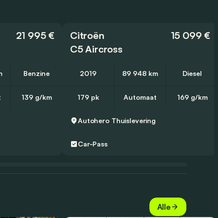
21 995 €
Citroën
15 099 €
C5 Aircross
m
Benzine
2019
89 948 km
Diesel
t
139 g/km
179 pk
Automaat
169 g/km
Autohero
Thuislevering
Car-Pass
Alle