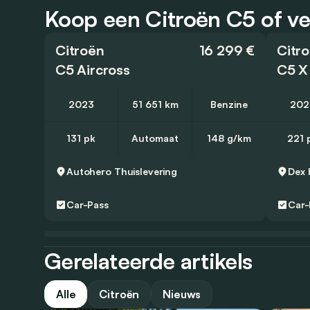
Koop een Citroën C5 of ve
Citroën
16 299 €
Citr
C5 Aircross
C5 X
2023
51 651 km
Benzine
202
131 pk
Automaat
148 g/km
221 
Autohero
Thuislevering
Dex
Car-Pass
Car-
Gerelateerde artikels
Alle
Citroën
Nieuws