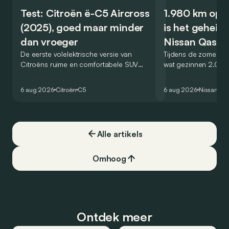
Test: Citroën ë-C5 Aircross
1.980 km op é
(2025), goed maar minder
is het geheim
dan vroeger
Nissan Qashq
De eerste volelektrische versie van
Tijdens de zomervak
Citroëns ruime en comfortabele SUV
wat gezinnen 2.000
moet de kwaliteiten van zijn voorganger
af. Met de Nissan 
naar het elektrische tijdperk vertalen. Is
dat blijkbaar kunne
6 aug 2026
Citroën
C5
6 aug 2026
Nissan
Qa
dat ook gelukt?
één tankstation of 
opzoeken. Klopt dat
Alle artikels
Omhoog
Ontdek meer