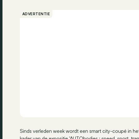
ADVERTENTIE
Sinds verleden week wordt een smart city-coupé in he
kader van de expositie 'AUTObodies : speed, sport, tra