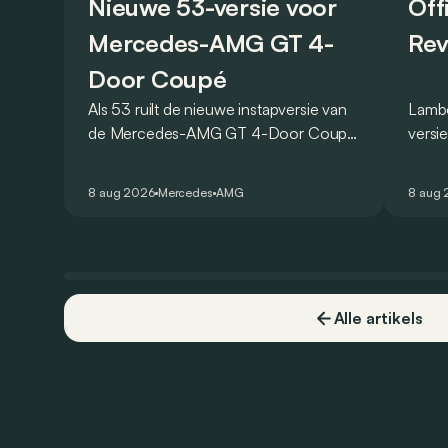
Nieuwe 53-versie voor
Off
Mercedes-AMG GT 4-
Rev
Door Coupé
Als 53 ruilt de nieuwe instapversie van
Lambo
de Mercedes-AMG GT 4-Door Coupé
versi
zijn V8 in voor een zes-in-lijn. In de
ronde
virtuele wereld dan toch…
Hocke
8 aug 2026
Mercedes
AMG
8 aug
een r
Alle artikels