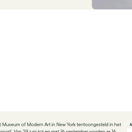
t Museum of Modern Art in New York tentoongesteld in het
nsport'. Van 29 juni tot en met 16 september worden er 16