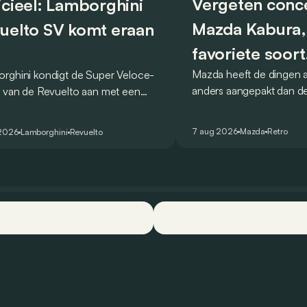
Vergeten conc
icieel: Lamborghini
Mazda Kabura,
uelto SV komt eraan
favoriete soort
Mazda heeft de dingen al
rghini kondigt de Super Veloce-
achterwielaand
anders aangepakt dan de
e van de Revuelto aan met een
conceptcar die in 2006
tijd van 1:41,6 op de
Detroit bewijst dat op h
nheimring. Het merk spreekt van
7 aug 2026
Mazda
Retro
 2026
Lamborghini
Revuelto
wijze.
ecord voor productiewagens.