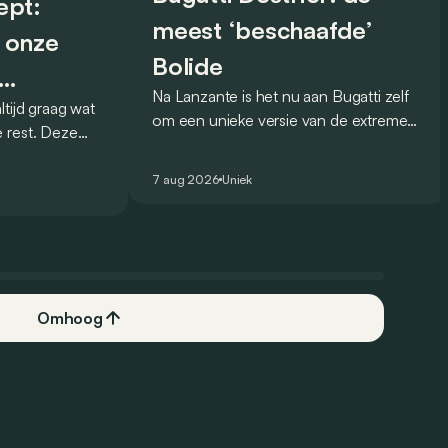
ept:
meest ‘beschaafde’
 onze
Bolide
Na Lanzante is het nu aan Bugatti zelf
tijd graag wat
rijver
om een unieke versie van de extreme
 rest. Deze
Bolide voor te stellen die
 debuteerde in
gehomologeerd is voor gebruik op de
eel knappe
7 aug 2026
Uniek
openbare weg.
Omhoog