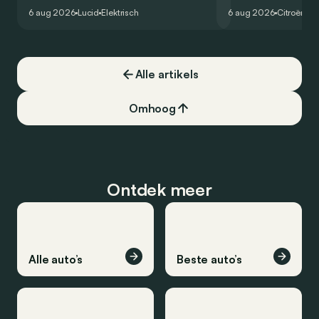
het gamma van de Amerikaanse
naar het elektrische 
6 aug 2026
Lucid
Elektrisch
6 aug 2026
Citroën
C5
constructeur vervoegen.
dat ook gelukt?
Alle artikels
Omhoog
Ontdek meer
Alle auto’s
Beste auto’s