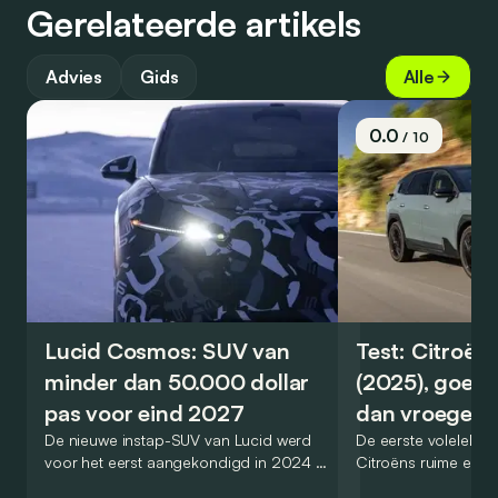
Gerelateerde artikels
Advies
Gids
Alle
0.0
/ 10
Lucid Cosmos: SUV van
Test: Citroën
minder dan 50.000 dollar
(2025), goed
pas voor eind 2027
dan vroeger
De nieuwe instap-SUV van Lucid werd
De eerste volelektri
voor het eerst aangekondigd in 2024 en
Citroëns ruime en 
zou oorspronkelijk nog voor eind 2026
moet de kwaliteiten